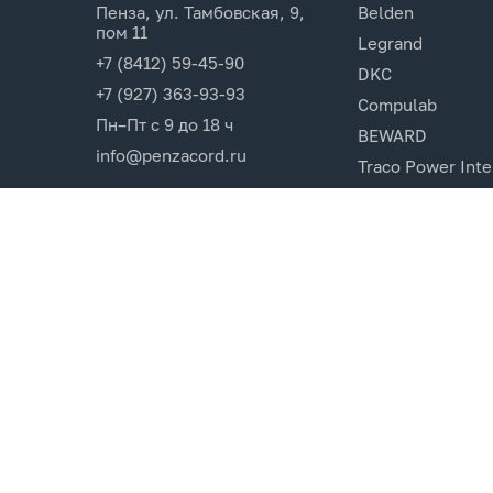
Пенза, ул. Тамбовская, 9,
Belden
пом 11
Legrand
+7 (8412) 59-45-90
DKC
+7 (927) 363-93-93
Compulab
Пн–Пт с 9 до 18 ч
BEWARD
info@penzacord.ru
Traco Power Inte
Ugreen
EPSON
Opticin
Cincon.Electroni