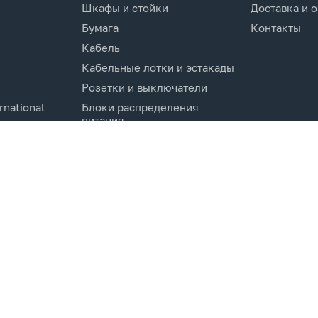
Шкафы и стойки
Доставка и 
Бумага
Контакты
Кабель
Кабельные лотки и эстакады
Розетки и выключатели
rnational
Блоки распределения
питания
Изделия для кабельной
канализации
Активное оборудование
cs.Co
Компоненты кабельных
систем
Электротехническое
оборудование и
комплектующие.
Молниезащита и заземление
Системы мониторинга и
управления
Инструменты и