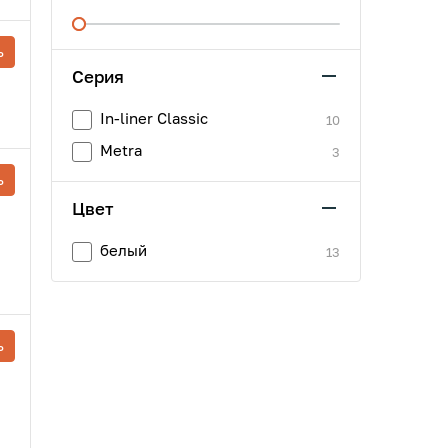
ь
Серия
In-liner Classic
10
Metra
3
ь
Цвет
белый
13
ь