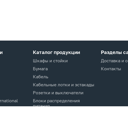
и
Каталог продукции
Разделы с
Шкафы и стойки
Доставка и 
Бумага
Контакты
Кабель
Кабельные лотки и эстакады
Розетки и выключатели
rnational
Блоки распределения
питания
Изделия для кабельной
канализации
Активное оборудование