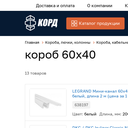
Доставка и оплата
О компании
К
Каталог продукции
Главная
Короба, лючки, колонны
Короба, кабельн
короб 60x40
13 товаров
LEGRAND Мини-канал 60x4
белый, длина 2 м (цена за 1
638197
Цвет:
белый
Длина, мм:
20
DKC / ДКС In-liner Classic 