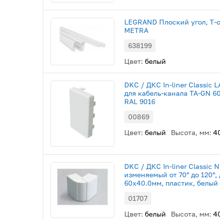
LEGRAND Плоский угол, T-
METRA
638199
Цвет:
белый
DKC / ДКС In-liner Classic 
для кабель-канала TA-GN 6
RAL 9016
00869
Цвет:
белый
Высота, мм:
4
DKC / ДКС In-liner Classic 
изменяемый от 70° до 120°,
60х40.0мм, пластик, белый
01707
Цвет:
белый
Высота, мм:
4