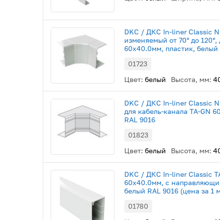
DKC / ДКС In-liner Classic 
изменяемый от 70° до 120°,
60х40.0мм, пластик, белый
01723
Цвет:
белый
Высота, мм:
4
DKC / ДКС In-liner Classic 
для кабель-канала TA-GN 6
RAL 9016
01823
Цвет:
белый
Высота, мм:
4
DKC / ДКС In-liner Classic 
60х40.0мм, с направляющи
белый RAL 9016 (цена за 1 
01780