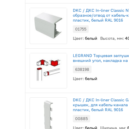
DKC / ДКС In-liner Classic
образное/отвод от кабель-
пластик, белый RAL 9016
01755
Цвет:
белый
Высота, мм:
4
LEGRAND Торцевая заглушка
внешний угол, накладка н
638198
Цвет:
белый
DKC / ДКС In-liner Classic
крышек, для кабель-канала
пластик, белый RAL 9016
00885
Цвет:
белый
Ширина, мм: