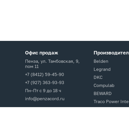
Офис продаж
Производител
Пенза, ул. Тамбовская, 9,
Belden
пом 11
Legrand
+7 (8412) 59-45-90
DKC
+7 (927) 363-93-93
Compulab
Пн–Пт с 9 до 18 ч
BEWARD
info@penzacord.ru
Traco Power Inte
Ugreen
EPSON
Opticin