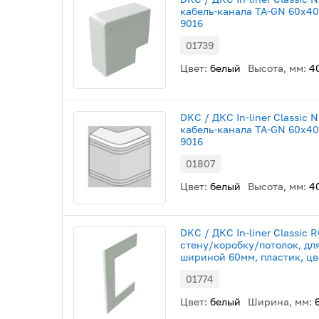
кабель-канала TA-GN 60х40
9016
01739
Цвет:
белый
Высота, мм:
4
DKC / ДКС In-liner Classic 
кабель-канала TA-GN 60х40
9016
01807
Цвет:
белый
Высота, мм:
4
DKC / ДКС In-liner Classic
стену/коробку/потолок, дл
шириной 60мм, пластик, цв
01774
Цвет:
белый
Ширина, мм: