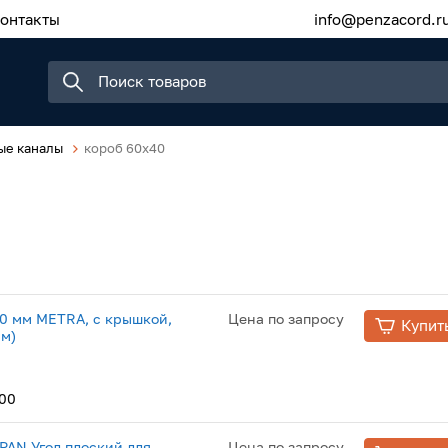
онтакты
info@penzacord.r
ые каналы
короб 60x40
0 мм METRA, с крышкой,
Цена по запросу
Купит
 м)
00
NPAN Угол плоский для
Цена по запросу