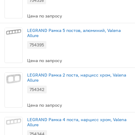
754316
Цена по запросу
LEGRAND Рамка 5 постов, алюминий, Valena
Allure
754395
Цена по запросу
LEGRAND Рамка 2 поста, нарцисс хром, Valena
Allure
754342
Цена по запросу
LEGRAND Рамка 4 поста, нарцисс хром, Valena
Allure
754344