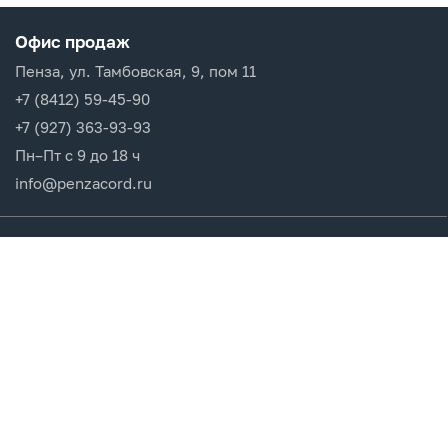
Офис продаж
Пенза, ул. Тамбовская, 9, пом 11
+7 (8412) 59-45-90
+7 (927) 363-93-93
Пн–Пт с 9 до 18 ч
info@penzacord.ru
Производители
Каталог продукции
Разделы сайта
Клиентам
Вход в кабинет