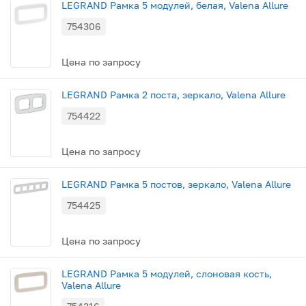
LEGRAND Рамка 5 модулей, белая, Valena Allure
754306
Цена по запросу
LEGRAND Рамка 2 поста, зеркало, Valena Allure
754422
Цена по запросу
LEGRAND Рамка 5 постов, зеркало, Valena Allure
754425
Цена по запросу
LEGRAND Рамка 5 модулей, слоновая кость,
Valena Allure