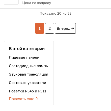
Цена по запросу
Показано
20
из 38
1
2
Вперед →
В этой категории
Лицевые панели
Светодиодные лампы
Звуковая трансляция
Световые указатели
Розетки RJ45 и RJ11
Показать еще 9