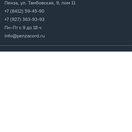
Пенза, ул. Тамбовская, 9, пом 11
+7 (8412) 59-45-90
+7 (927) 363-93-93
Пн–Пт с 9 до 18 ч
info@penzacord.ru
Производители
Каталог продукции
Разделы сайта
Клиентам
Вход в кабинет
Регистрация
Мои заказы