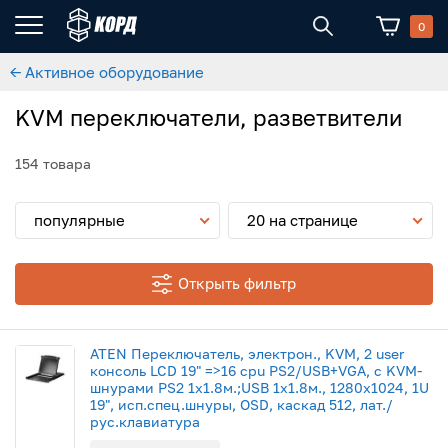
0
← Активное оборудование
KVM переключатели, разветвители
154 товара
популярные
20 на странице
Открыть фильтр
ATEN Переключатель, электрон., KVM, 2 user
консоль LCD 19" =>16 cpu PS2/USB+VGA, с KVM-
шнурами PS2 1х1.8м.;USB 1x1.8м., 1280x1024, 1U
19", исп.спец.шнуры, OSD, каскад 512, лат./
рус.клавиатура