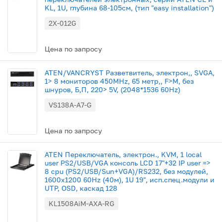
KL, 1U, глубина 68-105cм, (тип "easy installation")
2X-012G
Цена по запросу
ATEN/VANCRYST Разветвитель, электрон,, SVGA,
1> 8 мониторов 450MHz, 65 метр,, F>M, без
шнуров, Б,П, 220> 5V, (2048*1536 60Hz)
VS138A-A7-G
Цена по запросу
ATEN Переключатель, электрон., KVM, 1 local
user PS2/USB/VGA консоль LCD 17"+32 IP user =>
8 cpu (PS2/USB/Sun+VGA)/RS232, без модулей,
1600x1200 60Hz (40м), 1U 19", исп.спец.модули и
UTP, OSD, каскад 128
KL1508AiM-AXA-RG