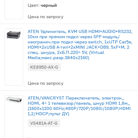
Цвет:
черный
Цена по запросу
ATEN Удлинитель, KVM USB HDMI+AUDIO+RS232,
10км при прямом подкл через SFP модуль/
неогранич.при подкл через switch, 1xUTP Cat5e,
HDMI+2xUSB A-тип+2xMINI JACK+DB9, 5xF+M, 2
спец. шнура, 2xБ.П.220> 5V, (Virtual
Media;макс.разр.3840х2160)
KE8950-AX-G
Цена по запросу
ATEN/VANCRYST Переключатель, электрон,,
HDMI, 4> 1 телевизор/панель, шнур HDMI 1,8м,,
(1600x1200 60Hz;480P/720P/1080i/1080P;HDMI
1,2/HDCP;пульт ДУ)
VS481A-AT-G