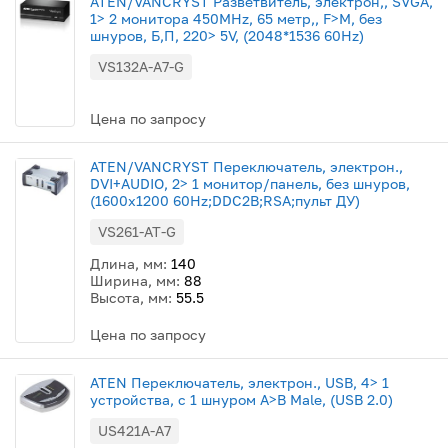
ATEN/VANCRYST Разветвитель, электрон,, SVGA,
1> 2 монитора 450MHz, 65 метр,, F>M, без
шнуров, Б,П, 220> 5V, (2048*1536 60Hz)
VS132A-A7-G
Цена по запросу
ATEN/VANCRYST Переключатель, электрон.,
DVI+AUDIO, 2> 1 монитор/панель, без шнуров,
(1600x1200 60Hz;DDC2B;RSA;пульт ДУ)
VS261-AT-G
Длина, мм:
140
Ширина, мм:
88
Высота, мм:
55.5
Цена по запросу
ATEN Переключатель, электрон., USB, 4> 1
устройства, с 1 шнуром A>B Male, (USB 2.0)
US421A-A7