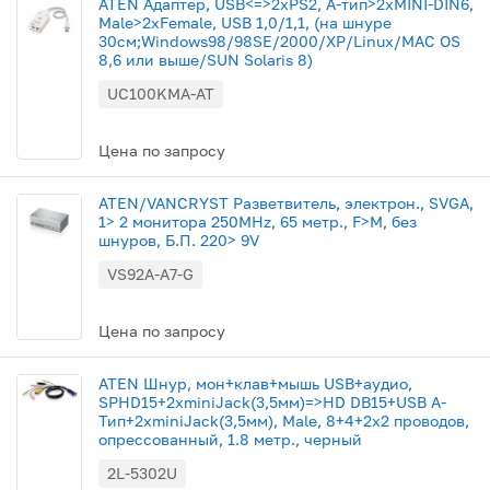
ATEN Aдаптер, USB<=>2xPS2, A-тип>2xMINI-DIN6,
Male>2xFemale, USB 1,0/1,1, (на шнуре
30см;Windows98/98SE/2000/XP/Linux/MAC OS
8,6 или выше/SUN Solaris 8)
UC100KMA-AT
Цена по запросу
ATEN/VANCRYST Разветвитель, электрон., SVGA,
1> 2 монитора 250MHz, 65 метр., F>M, без
шнуров, Б.П. 220> 9V
VS92A-A7-G
Цена по запросу
ATEN Шнур, мон+клав+мышь USB+аудио,
SPHD15+2xminiJack(3,5мм)=>HD DB15+USB A-
Тип+2xminiJack(3,5мм), Male, 8+4+2x2 проводов,
опрессованный, 1.8 метр., черный
2L-5302U