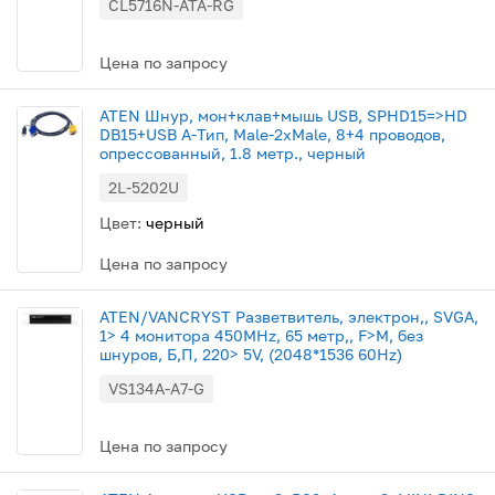
CL5716N-ATA-RG
Цена по запросу
ATEN Шнур, мон+клав+мышь USB, SPHD15=>HD
DB15+USB A-Тип, Male-2xMale, 8+4 проводов,
опрессованный, 1.8 метр., черный
2L-5202U
Цвет:
черный
Цена по запросу
ATEN/VANCRYST Разветвитель, электрон,, SVGA,
1> 4 монитора 450MHz, 65 метр,, F>M, без
шнуров, Б,П, 220> 5V, (2048*1536 60Hz)
VS134A-A7-G
Цена по запросу