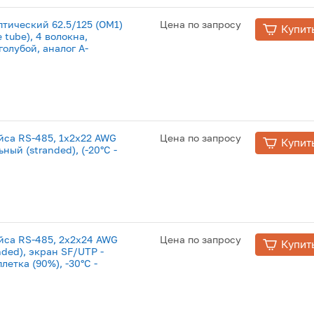
птический 62.5/125 (OM1)
Цена по запросу
Купит
 tube), 4 волокна,
 голубой, аналог A-
йса RS-485, 1x2x22 AWG
Цена по запросу
Купит
ный (stranded), (-20°С -
йса RS-485, 2x2x24 AWG
Цена по запросу
Купит
nded), экран SF/UTP -
летка (90%), -30°С -