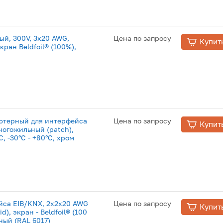
й, 300V, 3х20 AWG,
Цена по запросу
Купит
кран Beldfoil® (100%),
ьютерный для интерфейса
Цена по запросу
Купит
ногожильный (patch),
C, -30°C - +80°C, хром
йса EIB/KNX, 2x2x20 AWG
Цена по запросу
Купит
d), экран - Beldfoil® (100
еный (RAL 6017)