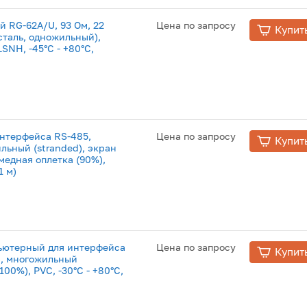
й RG-62A/U, 93 Ом, 22
Цена по запросу
Купит
сталь, одножильный),
SNH, -45°C - +80°C,
интерфейса RS-485,
Цена по запросу
Купит
льный (stranded), экран
 медная оплетка (90%),
1 м)
пьютерный для интерфейса
Цена по запросу
Купит
2), многожильный
(100%), PVC, -30°C - +80°C,