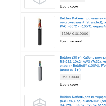
Цвет:
хром
Belden Кабель промышленны
многожильный (stranded), э
PVC, -30°С - +105°С, черный
1526A 01010000
Цвет:
черный
Belden (30 м) Кабель комп
RS-232, 10х24AWG (7x32), м
экран - Beldfoil® (100%), PV
(цена за 1 м)
9540.0030
Цвет:
хром
Belden Кабель для интерфе
(0.81 мм), одножильный (soli
%), PVC, - 20°С - +70°С, зел