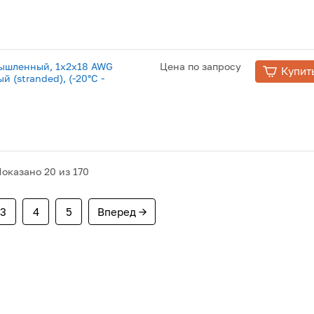
мышленный, 1х2х18 AWG
Цена по запросу
Купит
й (stranded), (-20°С -
Показано
20
из 170
3
4
5
Вперед →