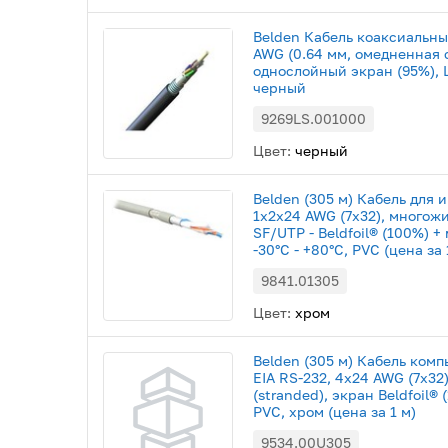
Belden Кабель коаксиальны
AWG (0.64 мм, омедненная 
однослойный экран (95%), L
черный
9269LS.001000
Цвет:
черный
Belden (305 м) Кабель для 
1x2x24 AWG (7х32), многожи
SF/UTP - Beldfoil® (100%) +
-30°С - +80°С, PVC (цена за 
9841.01305
Цвет:
хром
Belden (305 м) Кабель ком
EIA RS-232, 4x24 AWG (7x3
(stranded), экран Beldfoil® 
PVC, хром (цена за 1 м)
9534.00U305