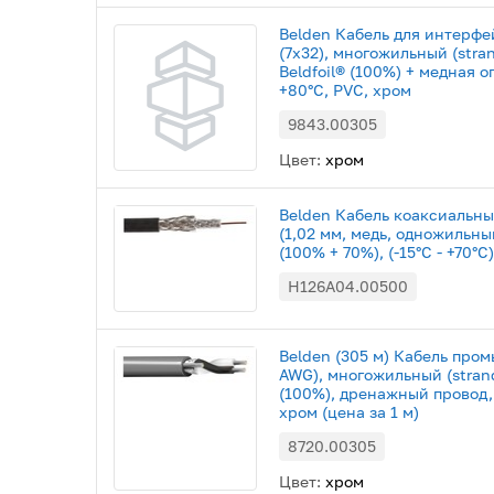
Belden Кабель для интерфе
(7х32), многожильный (stra
Beldfoil® (100%) + медная оп
+80°С, PVC, хром
9843.00305
Цвет:
хром
Belden Кабель коаксиальны
(1,02 мм, медь, одножильн
(100% + 70%), (-15°C - +70°C
H126A04.00500
Belden (305 м) Кабель пром
AWG), многожильный (strande
(100%), дренажный провод, 
хром (цена за 1 м)
8720.00305
Цвет:
хром