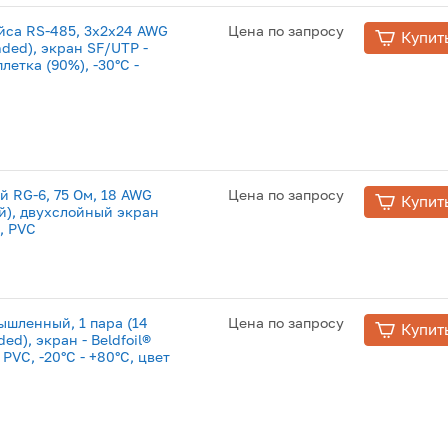
йса RS-485, 3x2x24 AWG
Цена по запросу
Купит
nded), экран SF/UTP -
летка (90%), -30°С -
й RG-6, 75 Ом, 18 AWG
Цена по запросу
Купит
ый), двухслойный экран
), PVC
ышленный, 1 пара (14
Цена по запросу
Купит
d), экран - Beldfoil®
PVC, -20°С - +80°С, цвет