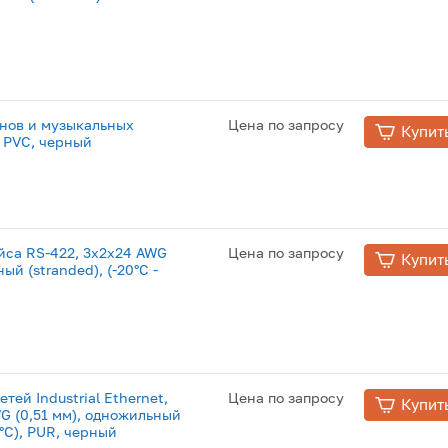
онов и музыкальных
Цена по запросу
Купит
 PVC, черный
йса RS-422, 3x2x24 AWG
Цена по запросу
Купит
ый (stranded), (-20°С -
етей Industrial Ethernet,
Цена по запросу
Купит
WG (0,51 мм), одножильный
80°С), PUR, черный