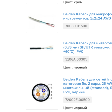
Цвет:
хром
Belden Кабель для микроф
инструментов, 1х2х24 AWG 
70030.01500
Belden Кабель для интерфе
(0,76 мм) SF/UTP, многожиль
+60°С), PVC
3106A.00305
Цвет:
черный
Belden Кабель для сетей Ind
категория 5e, 2 пары, 26 AW
многожильный (stranded), SF
PVC, черный
72002E.00500
Цвет:
черный