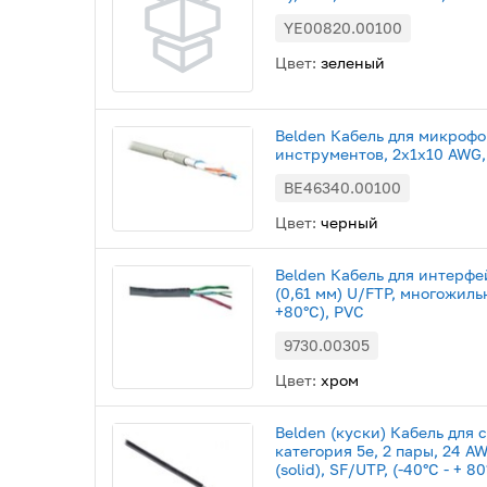
YE00820.00100
Цвет:
зеленый
Belden Кабель для микроф
инструментов, 2x1x10 AWG,
BE46340.00100
Цвет:
черный
Belden Кабель для интерфе
(0,61 мм) U/FTP, многожильн
+80°С), PVC
9730.00305
Цвет:
хром
Belden (куски) Кабель для с
категория 5e, 2 пары, 24 A
(solid), SF/UTP, (-40°С - + 