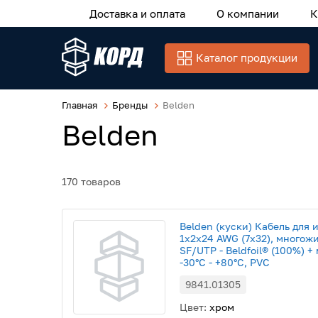
Доставка и оплата
О компании
К
Каталог продукции
Главная
Бренды
Belden
Belden
170 товаров
Belden (куски) Кабель для 
1x2x24 AWG (7х32), многожи
SF/UTP - Beldfoil® (100%) +
-30°С - +80°С, PVC
9841.01305
Цвет:
хром