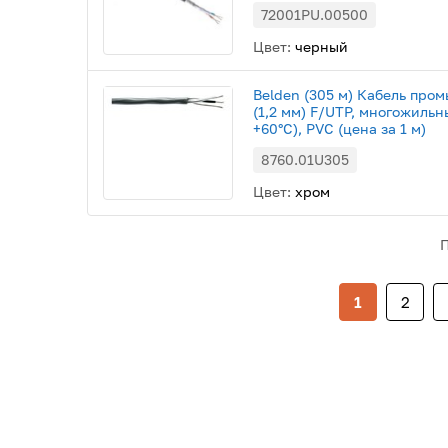
72001PU.00500
Цвет:
черный
Belden (305 м) Кабель про
(1,2 мм) F/UTP, многожильны
+60°С), PVC (цена за 1 м)
8760.01U305
Цвет:
хром
1
2