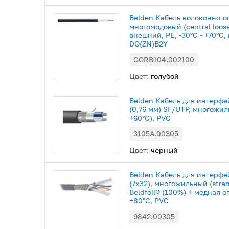
Belden Кабель волоконно-о
многомодовый (central loose
внешний, PE, -30°C - +70°C,
DQ(ZN)B2Y
GORB104.002100
Цвет:
голубой
Belden Кабель для интерфе
(0,76 мм) SF/UTP, многожиль
+60°С), PVC
3105A.00305
Цвет:
черный
Belden Кабель для интерфе
(7х32), многожильный (stra
Beldfoil® (100%) + медная оп
+80°С, PVC
9842.00305