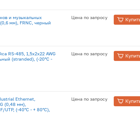
онов и музыкальных
Цена по запросу
Купит
(0,6 мм), FRNC, черный
йса RS-485, 1,5x2x22 AWG
Цена по запросу
Купит
ный (stranded), (-20°С -
ustrial Ethernet,
Цена по запросу
Купит
G (0,48 мм),
/UTP, (-40°С - + 80°С),