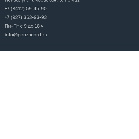
+7 (8412) 59-45-90
+7 (927) 363-93-93
Пн–Пт с 9 до 18 ч
info@penzacord.ru
Производители
Каталог продукции
Разделы сайта
Клиентам
Вход в кабинет
Регистрация
Мои заказы