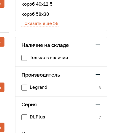
ь
короб 40х12,5
короб 58x30
Показать еще 58
ь
Наличие на складе
Только в наличии
Производитель
ь
Legrand
8
Серия
DLPlus
7
ь