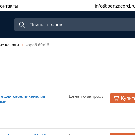
онтакты
info@penzacord.r
ые каналы
короб 60x16
я для кабель-каналов
Цена по запросу
Купит
лый