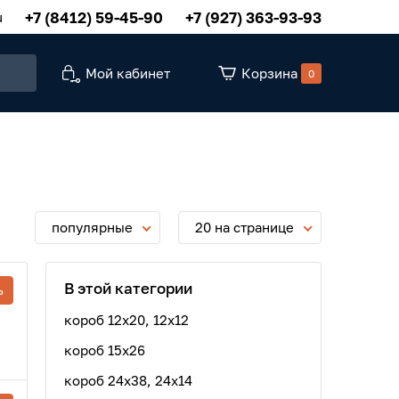
+7 (8412) 59-45-90
+7 (927) 363-93-93
u
Мой кабинет
Корзина
0
популярные
20 на странице
В этой категории
ь
короб 12x20, 12x12
короб 15x26
короб 24x38, 24x14