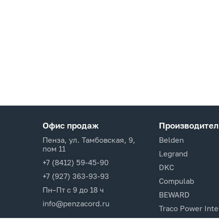
Офис продаж
Производител
Пенза, ул. Тамбовская, 9,
Belden
пом 11
Legrand
+7 (8412) 59-45-90
DKC
+7 (927) 363-93-93
Compulab
Пн–Пт с 9 до 18 ч
BEWARD
info@penzacord.ru
Traco Power Inte