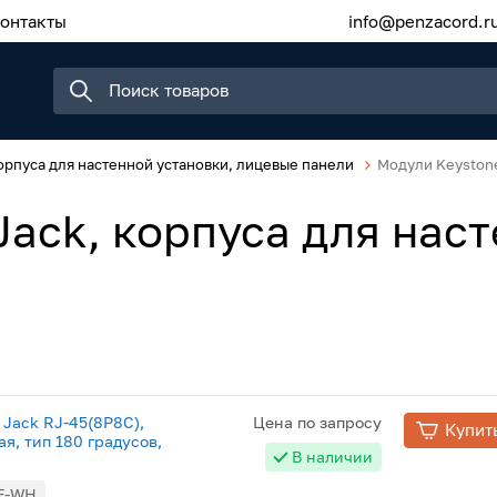
онтакты
info@penzacord.r
орпуса для настенной установки, лицевые панели
Модули Keystone
Jack, корпуса для наст
 Jack RJ-45(8P8C),
Цена по запросу
Купит
я, тип 180 градусов,
В наличии
-F-WH