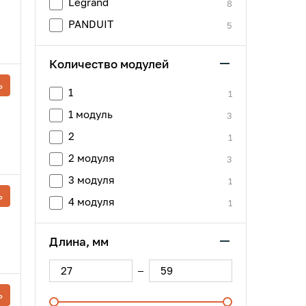
Legrand
8
PANDUIT
5
Количество модулей
ь
1
1
1 модуль
3
2
1
2 модуля
3
3 модуля
1
ь
4 модуля
1
Длина, мм
ь