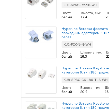
KJ1-6P6C-C2-90-WH
Цвет:
Высота, мм:
Ш
белый
17.4
23
Hyperline Вставка формата 
проходным адаптером F-типа
белая
KJ1-FCON-N-WH
Цвет:
Ширина, мм:
В
белый
16.3
2
Hyperline Вставка Keystone
категория 6, тип 180 градус
KJ8-8P8C-C6-180-TLS-WH
Цвет:
Высота, мм:
Ши
белый
20.9
16
Hyperline Вставка Keystone
категория 6, тип 180 градус