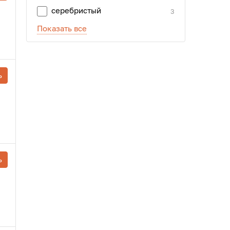
серебристый
3
Показать все
ь
ь