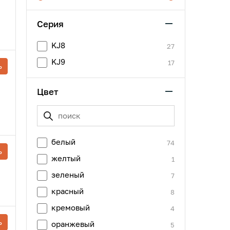
Серия
KJ8
27
KJ9
17
ь
Цвет
белый
74
ь
желтый
1
зеленый
7
красный
8
кремовый
4
ь
оранжевый
5