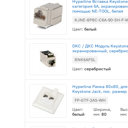
Hyperline Вставка Keystone
категория 6A, экранированн
помощью NE-TOOL, белая
KJNE-8P8C-C6A-90-SH-F-
Цвет:
белый
DKC / ДКС Модуль Keyston
экранированный, серебри
RNK6AFSL
Цвет:
серебристый
Hyperline Рамка 80х80, для
Keystone Jack, пос. размер
FP-GTF-2AS-WH
Цвет:
Ширина,
Выс
белый
мм:
80
мм