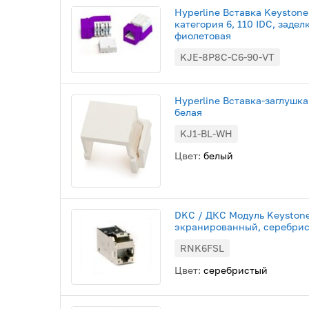
Hyperline Вставка Keystone
категория 6, 110 IDC, заде
фиолетовая
KJE-8P8C-C6-90-VT
Hyperline Вставка-заглушка
белая
KJ1-BL-WH
Цвет:
белый
DKC / ДКС Модуль Keyston
экранированный, серебри
RNK6FSL
Цвет:
серебристый