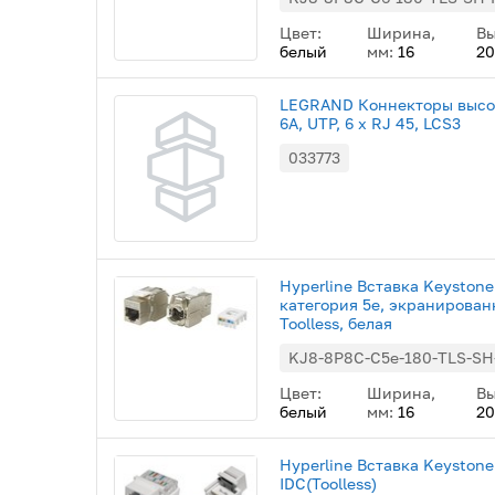
Цвет:
Ширина,
Вы
белый
мм:
16
20
LEGRAND Коннекторы высок
6A, UTP, 6 x RJ 45, LCS3
033773
Hyperline Вставка Keystone
категория 5e, экранированн
Toolless, белая
KJ8-8P8C-C5e-180-TLS-S
Цвет:
Ширина,
Вы
белый
мм:
16
20
Hyperline Вставка Keystone 
IDC(Toolless)