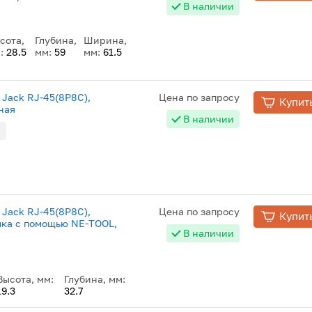
В наличии
сота,
Глубина,
Ширина,
:
28.5
мм:
59
мм:
61.5
 Jack RJ-45(8P8C),
Цена по запросу
Купит
ная
В наличии
H
 Jack RJ-45(8P8C),
Цена по запросу
Купит
елка с помощью NE-TOOL,
В наличии
Высота, мм:
Глубина, мм:
19.3
32.7