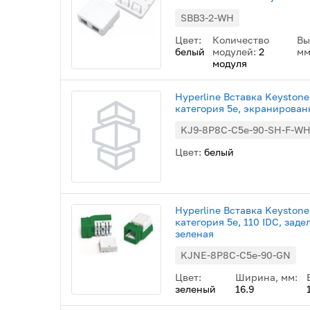
SBB3-2-WH
Цвет:
Количество
Вы
белый
модулей:
2
мм
модуля
Hyperline Вставка Keystone
категория 5e, экранирован
KJ9-8P8C-C5e-90-SH-F-W
Цвет:
белый
Hyperline Вставка Keystone
категория 5e, 110 IDC, зад
зеленая
KJNE-8P8C-C5e-90-GN
Цвет:
Ширина, мм:
зеленый
16.9