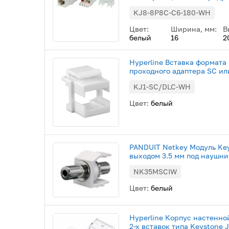
KJ8-8P8C-C6-180-WH
Цвет:
Ширина, мм:
В
белый
16
2
Hyperline Вставка формата 
проходного адаптера SC ил
KJ1-SС/DLC-WH
Цвет:
белый
PANDUIT Netkey Модуль Key
выходом 3.5 мм под наушн
NK35MSCIW
Цвет:
белый
Hyperline Корпус настенно
2-х вставок типа Keystone 