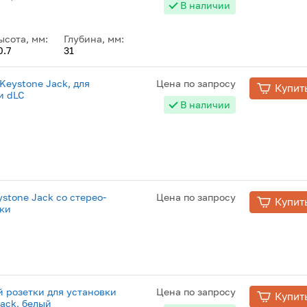
В наличии
ысота, мм:
Глубина, мм:
0.7
31
Keystone Jack, для
Цена по запросу
Купит
и dLC
В наличии
stone Jack со стерео-
Цена по запросу
Купит
ики
й розетки для установки
Цена по запросу
Купит
Jack, белый