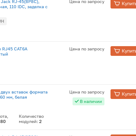
 Jack RJ-45(8P8C),
Цена по запросу
Купит
ая, 110 IDC, заделка с
WH
e RJ45 CAT6A
Цена по запросу
Купит
стый
 двух вставок формата
Цена по запросу
Купит
 60 мм, белая
В наличии
ота,
Количество
:
80
модулей:
2