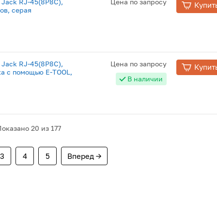
 Jack RJ-45(8P8C),
Цена по запросу
Купит
ов, серая
 Jack RJ-45(8P8C),
Цена по запросу
Купит
лка с помощью E-TOOL,
В наличии
Показано
20
из 177
3
4
5
Вперед →