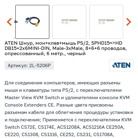
ATEN Шнур, мон+клав+мышь PS/2, SPHD15=>HD
DB15+2x6MINI-DIN, Male-3xMale, 8+6+6 проводов,
опрессованный, 6 метр., черный
Артикул: 2L-5206P
Для соединения компьютеров, имеющих разъемы
мыши и клавиатуры типа PS/2, с переключателями
Master View KVM Switch и удлинителями консоли KVM
Console Extenders CE. Разные цвета присвоены
разъемам кабеля для облегчения процедуры установки
и подключения; Применяется с переключателями KVM
Switch CS72E, CS174E, ACS1208A, ACS1216A CE250A,
CE220, CS1308, CS1316, CE252, CS231, CS1708A,