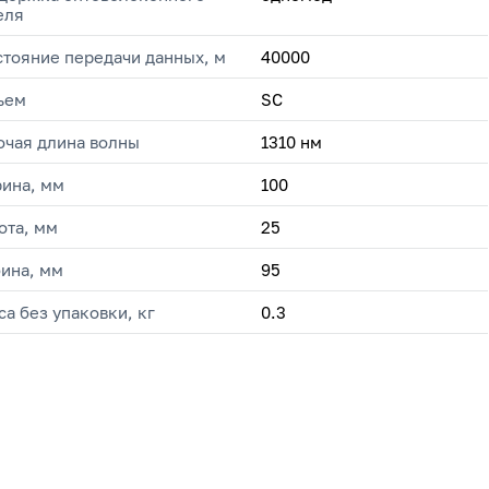
еля
стояние передачи данных, м
40000
ъем
SC
очая длина волны
1310 нм
ина, мм
100
ота, мм
25
бина, мм
95
са без упаковки, кг
0.3