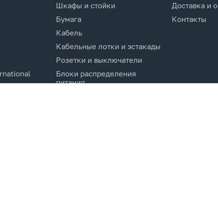
Шкафы и стойки
Доставка и 
Бумага
Контакты
Кабель
Кабельные лотки и эстакады
Розетки и выключатели
rnational
Блоки распределения
питания
Изделия для кабельной
канализации
Активное оборудование
cs.Co
Компоненты кабельных
систем
Электротехническое
оборудование и
комплектующие.
Молниезащита и заземление
Системы мониторинга и
управления
Инструменты и