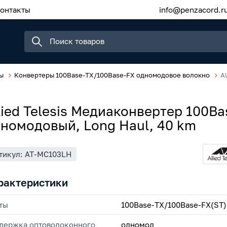
онтакты
info@penzacord.r
ы
Конвертеры 100Base-TX/100Base-FX одномодовое волокно
A
lied Telesis Медиаконвертер 100B
номодовый, Long Haul, 40 km
тикул: AT-MC103LH
рактеристики
ты
100Base-TX/100Base-FX(ST)
держка оптоволоконного
одномод