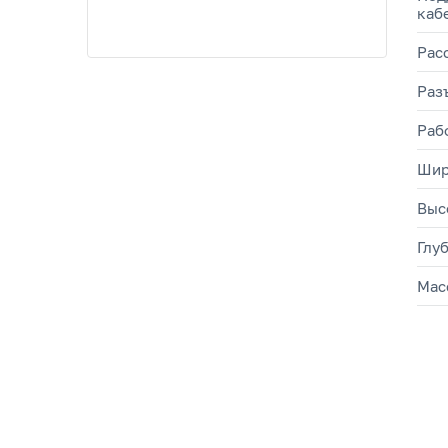
каб
Рас
Раз
Раб
Шир
Выс
Глу
Мас