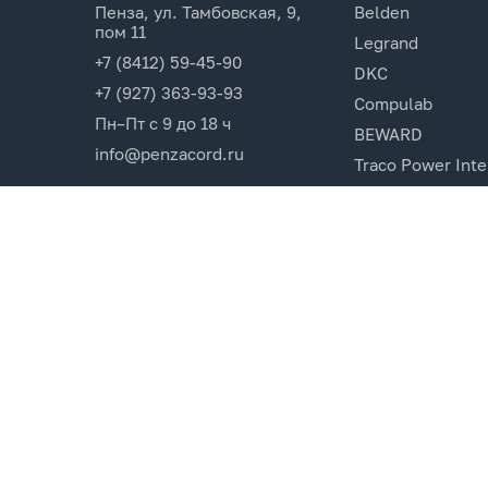
Пенза, ул. Тамбовская, 9,
Belden
пом 11
Legrand
+7 (8412) 59-45-90
DKC
+7 (927) 363-93-93
Compulab
Пн–Пт с 9 до 18 ч
BEWARD
info@penzacord.ru
Traco Power Inte
Ugreen
EPSON
Opticin
Cincon.Electroni