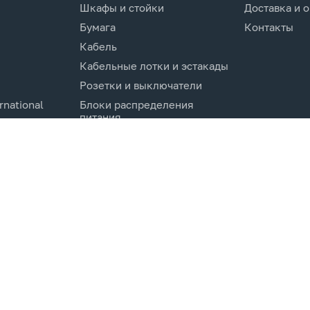
Шкафы и стойки
Доставка и 
Бумага
Контакты
Кабель
Кабельные лотки и эстакады
Розетки и выключатели
rnational
Блоки распределения
питания
Изделия для кабельной
канализации
Активное оборудование
cs.Co
Компоненты кабельных
систем
Электротехническое
оборудование и
комплектующие.
Молниезащита и заземление
Системы мониторинга и
управления
Инструменты и