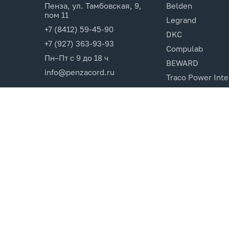
Пенза, ул. Тамбовская, 9,
Belden
пом 11
Legrand
+7 (8412) 59-45-90
DKC
+7 (927) 363-93-93
Compulab
Пн–Пт с 9 до 18 ч
BEWARD
info@penzacord.ru
Traco Power Inte
Ugreen
EPSON
Opticin
Cincon.Electroni