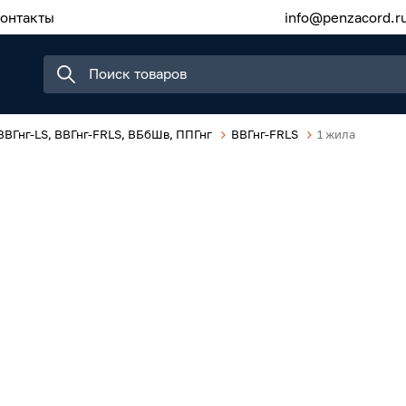
онтакты
info@penzacord.r
ВВГнг-LS, ВВГнг-FRLS, ВБбШв, ППГнг
ВВГнг-FRLS
1 жила