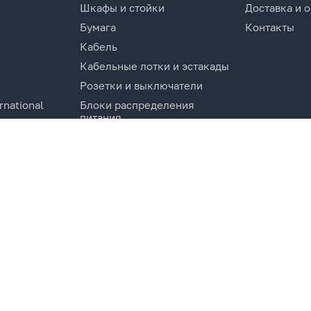
Шкафы и стойки
Доставка и 
Бумага
Контакты
Кабель
Кабельные лотки и эстакады
Розетки и выключатели
rnational
Блоки распределения
питания
Изделия для кабельной
канализации
Активное оборудование
cs.Co
Компоненты кабельных
систем
Электротехническое
оборудование и
комплектующие.
Молниезащита и заземление
Системы мониторинга и
управления
Инструменты и