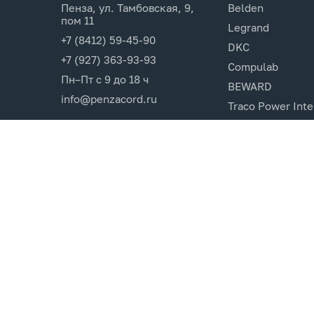
Пенза, ул. Тамбовская, 9,
Belden
пом 11
Legrand
+7 (8412) 59-45-90
DKC
+7 (927) 363-93-93
Compulab
Пн–Пт с 9 до 18 ч
BEWARD
info@penzacord.ru
Traco Power Inte
Ugreen
EPSON
Opticin
Cincon.Electroni