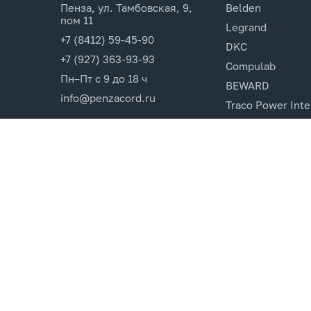
Пенза, ул. Тамбовская, 9,
Belden
пом 11
Legrand
+7 (8412) 59-45-90
DKC
+7 (927) 363-93-93
Compulab
Пн–Пт с 9 до 18 ч
BEWARD
info@penzacord.ru
Traco Power Inte
Ugreen
EPSON
Opticin
Cincon.Electroni