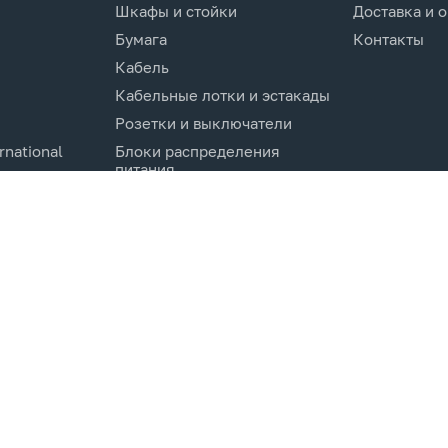
Шкафы и стойки
Доставка и 
Бумага
Контакты
Кабель
Кабельные лотки и эстакады
Розетки и выключатели
rnational
Блоки распределения
питания
Изделия для кабельной
канализации
Активное оборудование
cs.Co
Компоненты кабельных
систем
Электротехническое
оборудование и
комплектующие.
Молниезащита и заземление
Системы мониторинга и
управления
Инструменты и