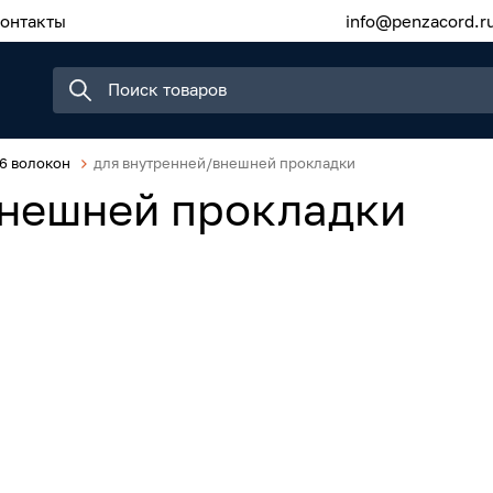
онтакты
info@penzacord.r
6 волокон
для внутренней/внешней прокладки
внешней прокладки