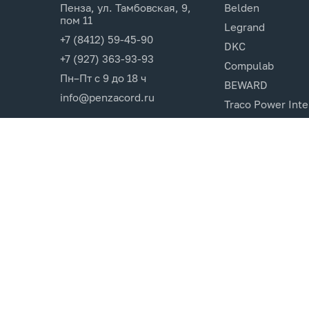
Пенза, ул. Тамбовская, 9,
Belden
пом 11
Legrand
+7 (8412) 59-45-90
DKC
+7 (927) 363-93-93
Compulab
Пн–Пт с 9 до 18 ч
BEWARD
info@penzacord.ru
Traco Power Inte
Ugreen
EPSON
Opticin
Cincon.Electroni