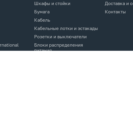
Шкафы и стойки
Доставка и 
Бумага
Контакты
Кабель
Кабельные лотки и эстакады
Розетки и выключатели
rnational
Блоки распределения
питания
Изделия для кабельной
канализации
Активное оборудование
cs.Co
Компоненты кабельных
систем
Электротехническое
оборудование и
комплектующие.
Молниезащита и заземление
Системы мониторинга и
управления
Инструменты и