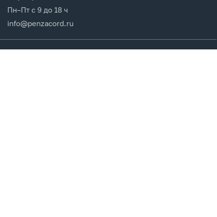
Пн–Пт с 9 до 18 ч
info@penzacord.ru
Производители
Каталог продукции
Разделы сайта
Клиентам
Вход в кабинет
Регистрация
Мои заказы
СДЕЛАНО