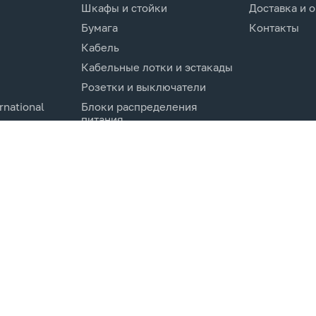
Шкафы и стойки
Доставка и 
Бумага
Контакты
Кабель
Кабельные лотки и эстакады
Розетки и выключатели
rnational
Блоки распределения
питания
Изделия для кабельной
канализации
Активное оборудование
cs.Co
Компоненты кабельных
систем
Электротехническое
оборудование и
комплектующие.
Молниезащита и заземление
Системы мониторинга и
управления
Инструменты и