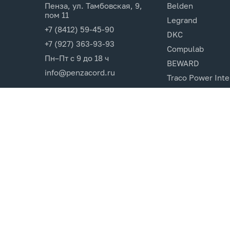
Пенза, ул. Тамбовская, 9,
Belden
пом 11
Legrand
+7 (8412) 59-45-90
DKC
+7 (927) 363-93-93
Compulab
Пн–Пт с 9 до 18 ч
BEWARD
info@penzacord.ru
Traco Power Inte
Ugreen
EPSON
Opticin
Cincon.Electroni