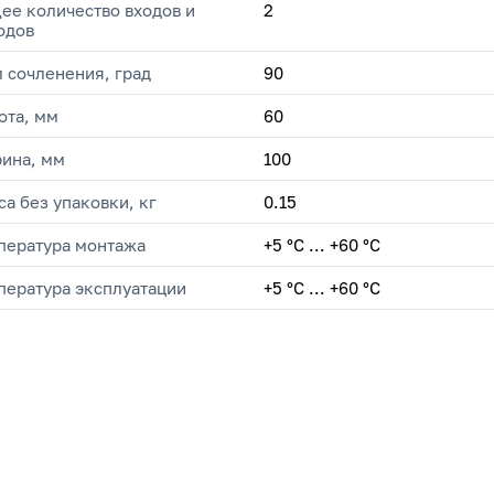
ее количество входов и
2
одов
л сочленения, град
90
ота, мм
60
ина, мм
100
са без упаковки, кг
0.15
пература монтажа
+5 °С ... +60 °С
пература эксплуатации
+5 °C ... +60 °C