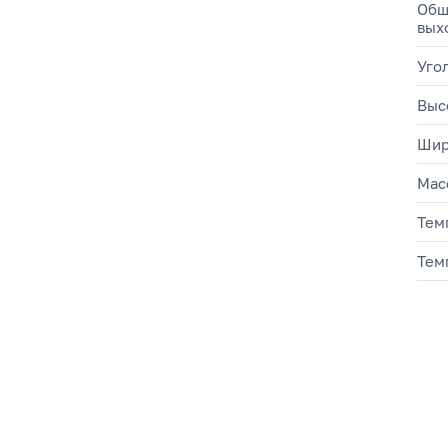
Общ
вых
Уго
Выс
Шир
Мас
Тем
Тем