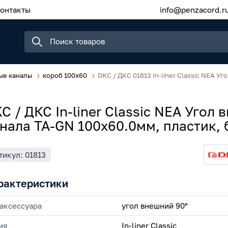
онтакты
info@penzacord.r
ые каналы
короб 100x60
DKC / ДКС 01813 In-liner Classic NEA У
C / ДКС In-liner Classic NEA Угол 
нала TA-GN 100х60.0мм, пластик, 
тикул: 01813
рактеристики
 аксессуара
угол внешний 90°
ия
In-liner Classic