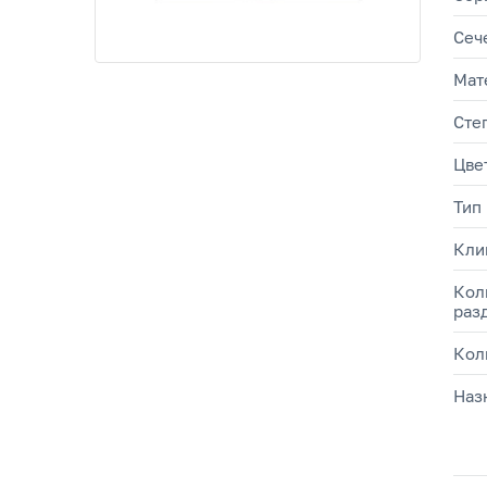
Сеч
Мат
Сте
Цве
Тип
Кли
Кол
раз
Кол
Наз