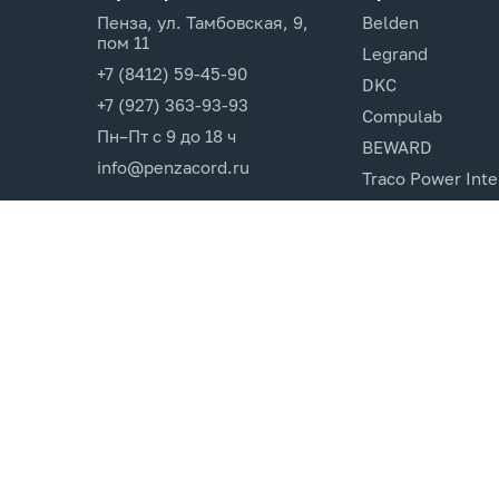
Пенза, ул. Тамбовская, 9,
Belden
пом 11
Legrand
+7 (8412) 59-45-90
DKC
+7 (927) 363-93-93
Compulab
Пн–Пт с 9 до 18 ч
BEWARD
info@penzacord.ru
Traco Power Inte
Ugreen
EPSON
Opticin
Cincon.Electroni