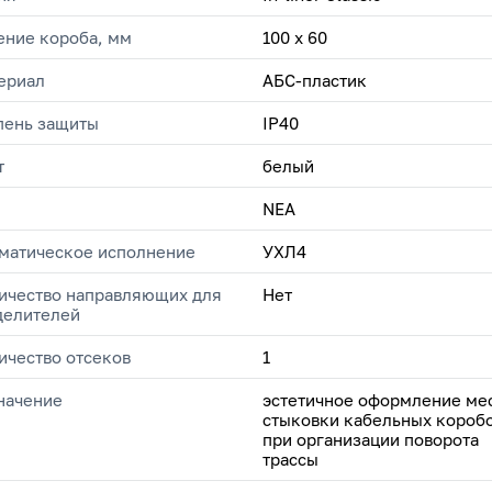
ение короба, мм
100 х 60
ериал
АБС-пластик
пень защиты
IP40
т
белый
NEA
матическое исполнение
УХЛ4
ичество направляющих для
Нет
делителей
ичество отсеков
1
начение
эстетичное оформление ме
стыковки кабельных короб
при организации поворота
трассы