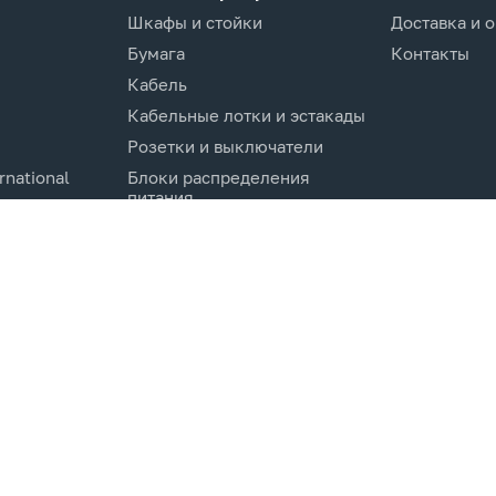
Шкафы и стойки
Доставка и 
Бумага
Контакты
Кабель
Кабельные лотки и эстакады
Розетки и выключатели
rnational
Блоки распределения
питания
Изделия для кабельной
канализации
Активное оборудование
cs.Co
Компоненты кабельных
систем
Электротехническое
оборудование и
комплектующие.
Молниезащита и заземление
Системы мониторинга и
управления