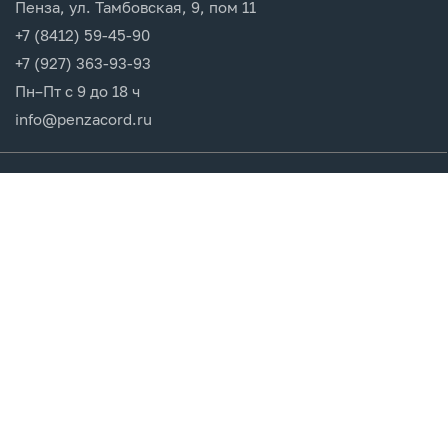
Пенза, ул. Тамбовская, 9, пом 11
+7 (8412) 59-45-90
+7 (927) 363-93-93
Пн–Пт с 9 до 18 ч
info@penzacord.ru
Производители
Каталог продукции
Разделы сайта
Клиентам
Вход в кабинет
Регистрация
Мои заказы