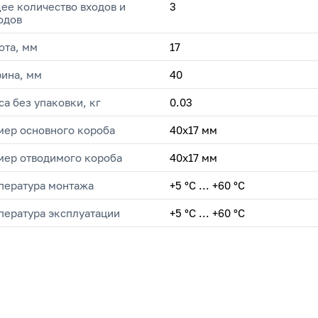
ее количество входов и
3
одов
ота, мм
17
ина, мм
40
са без упаковки, кг
0.03
мер основного короба
40х17 мм
мер отводимого короба
40х17 мм
пература монтажа
+5 °С ... +60 °С
пература эксплуатации
+5 °C ... +60 °C