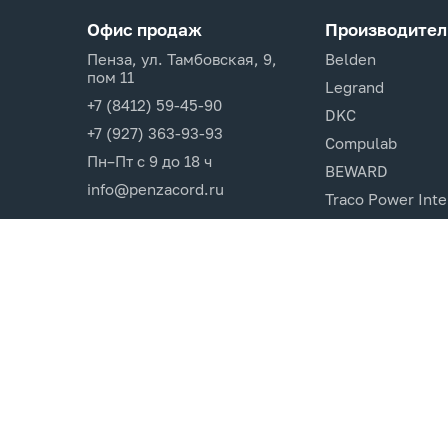
Офис продаж
Производител
Пенза, ул. Тамбовская, 9,
Belden
пом 11
Legrand
+7 (8412) 59-45-90
DKC
+7 (927) 363-93-93
Compulab
Пн–Пт с 9 до 18 ч
BEWARD
info@penzacord.ru
Traco Power Inte
Ugreen
EPSON
Opticin
Cincon.Electroni