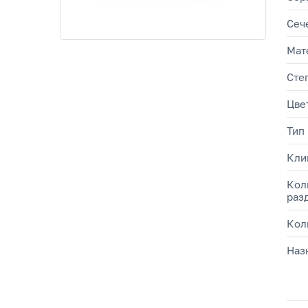
Сеч
Мат
Сте
Цве
Тип
Кли
Кол
раз
Кол
Наз