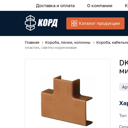
Доставка и оплата
О компании
К
Каталог продукции
Главная
Короба, лючки, колонны
Короба, кабельн
пластик, светло-коричневая
DK
ми
Ар
Ха
Тип
Сер