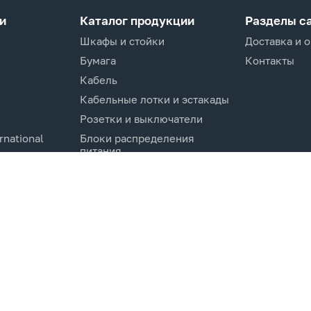
и
Каталог продукции
Разделы с
Шкафы и стойки
Доставка и 
Бумага
Контакты
Кабель
Кабельные лотки и эстакады
Розетки и выключатели
rnational
Блоки распределения
питания
Изделия для кабельной
канализации
Активное оборудование
cs.Co
Компоненты кабельных
систем
Электротехническое
оборудование и
комплектующие.
Молниезащита и заземление
Системы мониторинга и