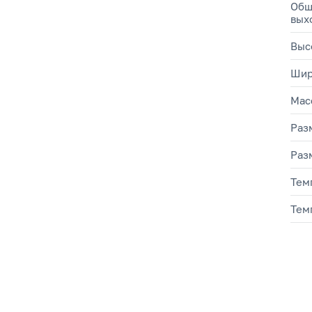
Общ
вых
Выс
Шир
Мас
Раз
Раз
Тем
Тем