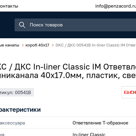
онтакты
info@penzacord.r
ые каналы
короб 40x17
DKC / ДКС 00541B In-liner Classic IM От
C / ДКС In-liner Classic IM Ответ
никанала 40х17.0мм, пластик, св
тикул: 00541B
рактеристики
 аксессуара
Ответвление Т-образное
ия
In-liner Classic