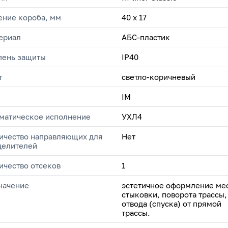
ение короба, мм
40 х 17
ериал
АБС-пластик
пень защиты
IP40
т
светло-коричневый
IM
матическое исполнение
УХЛ4
ичество направляющих для
Нет
делителей
ичество отсеков
1
начение
эстетичное оформление ме
стыковки, поворота трассы,
отвода (спуска) от прямой
трассы.