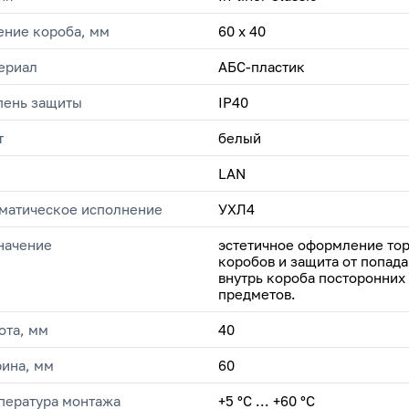
ение короба, мм
60 х 40
ериал
АБС-пластик
пень защиты
IP40
т
белый
LAN
матическое исполнение
УХЛ4
начение
эстетичное оформление то
коробов и защита от попад
внутрь короба посторонних
предметов.
ота, мм
40
ина, мм
60
пература монтажа
+5 °С ... +60 °С