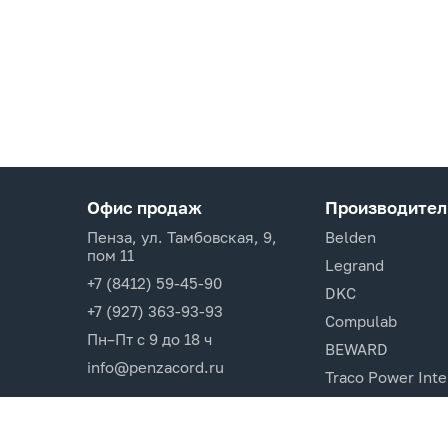
Офис продаж
Производител
Пенза, ул. Тамбовская, 9,
Belden
пом 11
Legrand
+7 (8412) 59-45-90
DKC
+7 (927) 363-93-93
Compulab
Пн–Пт с 9 до 18 ч
BEWARD
info@penzacord.ru
Traco Power Inte
Ugreen
EPSON