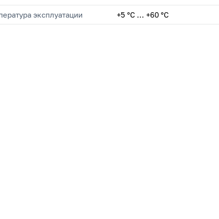
пература эксплуатации
+5 °C ... +60 °C