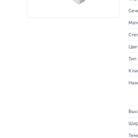
Сеч
Мат
Сте
Цве
Тип
Кли
Наз
Выс
Шир
Тем