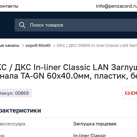
онтакты
info@penzacord.r
ые каналы
короб 60x40
DKC / ДКС 00869 In-liner Classic LAN За
C / ДКС In-liner Classic LAN Загл
нала TA-GN 60х40.0мм, пластик, 
тикул: 00869
рактеристики
 аксессуара
Заглушка торцевая
ия
In-liner Classic