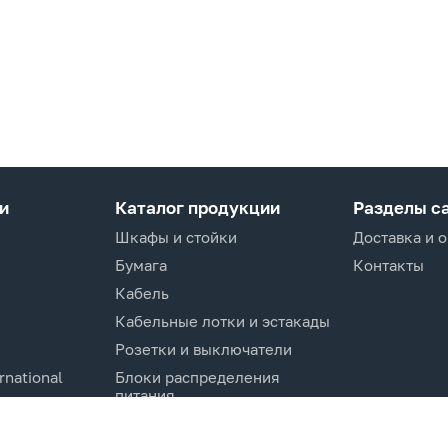
и
Каталог продукции
Разделы с
Шкафы и стойки
Доставка и 
Бумага
Контакты
Кабель
Кабельные лотки и эстакады
Розетки и выключатели
rnational
Блоки распределения
питания
Изделия для кабельной
канализации