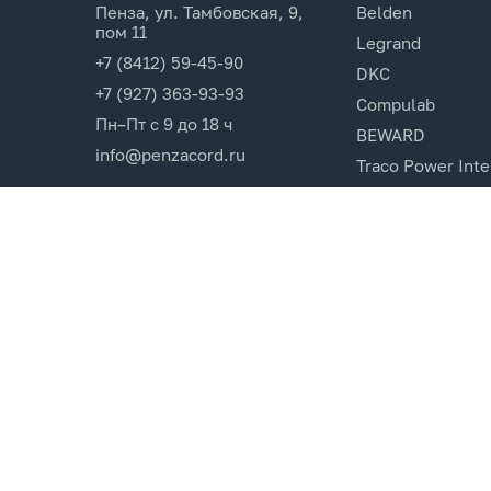
Пенза, ул. Тамбовская, 9,
Belden
пом 11
Legrand
+7 (8412) 59-45-90
DKC
+7 (927) 363-93-93
Compulab
Пн–Пт с 9 до 18 ч
BEWARD
info@penzacord.ru
Traco Power Inte
Ugreen
EPSON
Opticin
Cincon.Electroni