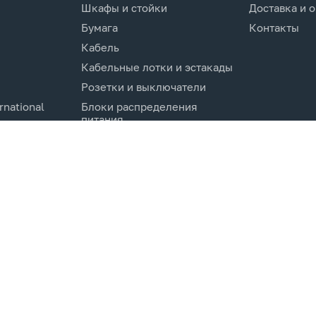
Шкафы и стойки
Доставка и 
Бумага
Контакты
Кабель
Кабельные лотки и эстакады
Розетки и выключатели
rnational
Блоки распределения
питания
Изделия для кабельной
канализации
Активное оборудование
cs.Co
Компоненты кабельных
систем
Электротехническое
оборудование и
комплектующие.
Молниезащита и заземление
Системы мониторинга и
управления
Инструменты и