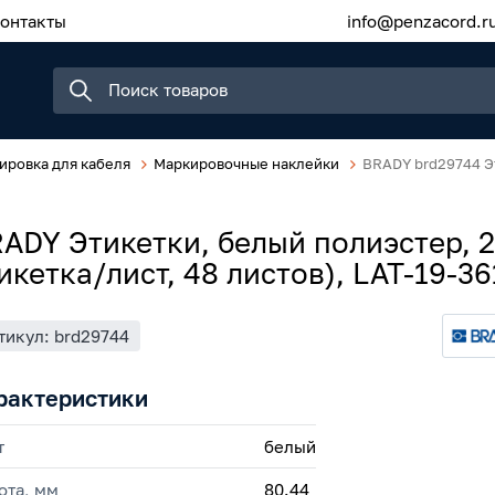
онтакты
info@penzacord.r
ировка для кабеля
Маркировочные наклейки
BRADY brd29744 Эт
ADY Этикетки, белый полиэстер, 2
икетка/лист, 48 листов), LAT-19-36
тикул: brd29744
рактеристики
т
белый
ота, мм
80.44