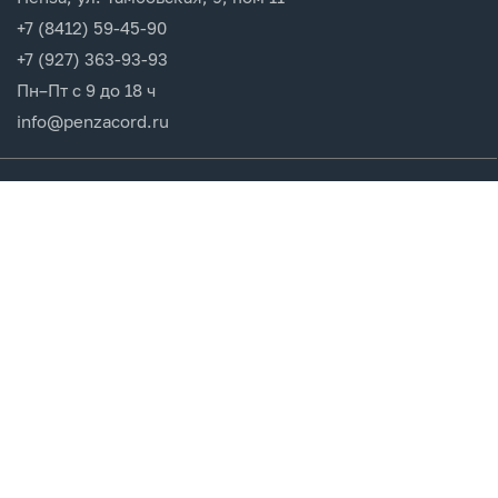
+7 (8412) 59-45-90
+7 (927) 363-93-93
Пн–Пт с 9 до 18 ч
info@penzacord.ru
Производители
Каталог продукции
Разделы сайта
Клиентам
Вход в кабинет
Регистрация
Мои заказы