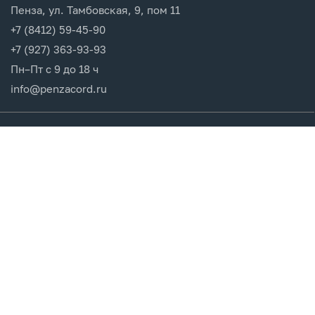
Пенза, ул. Тамбовская, 9, пом 11
+7 (8412) 59-45-90
+7 (927) 363-93-93
Пн–Пт с 9 до 18 ч
info@penzacord.ru
Производители
Каталог продукции
Разделы сайта
Клиентам
Вход в кабинет
Регистрация
Мои заказы