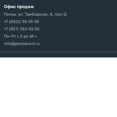
Офис продаж
Пенза, ул. Тамбовская, 9, пом 11
+7 (8412) 59-45-90
+7 (927) 363-93-93
Пн–Пт с 9 до 18 ч
info@penzacord.ru
Производители
Каталог продукции
Разделы сайта
Клиентам
Вход в кабинет
Регистрация