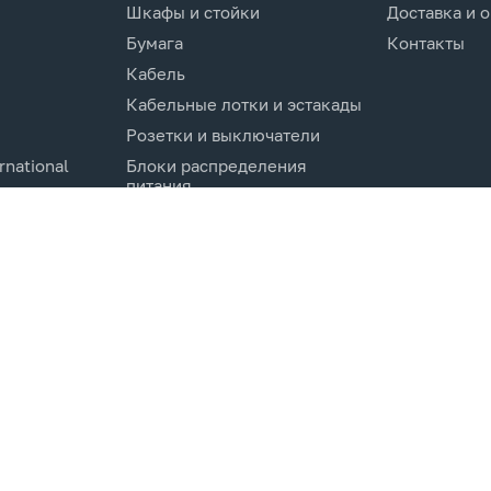
Шкафы и стойки
Доставка и 
Бумага
Контакты
Кабель
Кабельные лотки и эстакады
Розетки и выключатели
rnational
Блоки распределения
питания
Изделия для кабельной
канализации
Активное оборудование
cs.Co
Компоненты кабельных
систем
Электротехническое
оборудование и
комплектующие.
Молниезащита и заземление
Системы мониторинга и
управления
Инструменты и