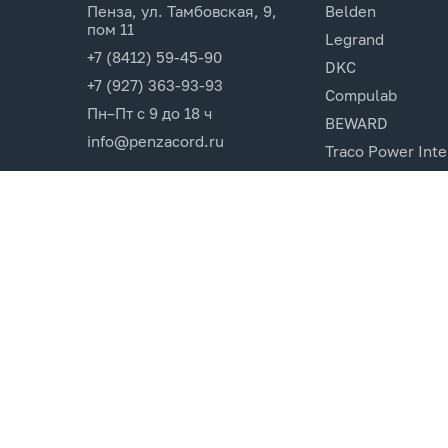
Пенза, ул. Тамбовская, 9,
Belden
пом 11
Legrand
+7 (8412) 59-45-90
DKC
+7 (927) 363-93-93
Compulab
Пн–Пт с 9 до 18 ч
BEWARD
info@penzacord.ru
Traco Power Inte
Ugreen
EPSON
Opticin
Cincon.Electroni