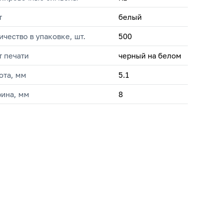
т
белый
ичество в упаковке, шт.
500
т печати
черный на белом
ота, мм
5.1
ина, мм
8