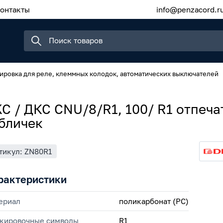
онтакты
info@penzacord.r
ировка для реле, клеммных колодок, автоматических выключателей
C / ДКС CNU/8/R1, 100/ R1 отпеч
бличек
тикул: ZN80R1
рактеристики
ериал
поликарбонат (PC)
кировочные символы
R1