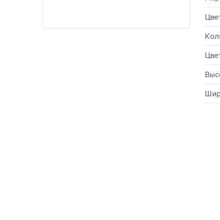
Цве
Кол
Цве
Выс
Шир