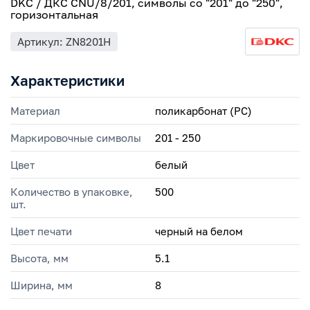
DKC / ДКС CNU/8/201, символы со "201" до "250",
горизонтальная
Артикул: ZN8201H
Характеристики
Материал
поликарбонат (PC)
Маркировочные символы
201 - 250
Цвет
белый
Количество в упаковке,
500
шт.
Цвет печати
черный на белом
Высота, мм
5.1
Ширина, мм
8