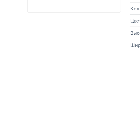
Кол
Цве
Выс
Шир