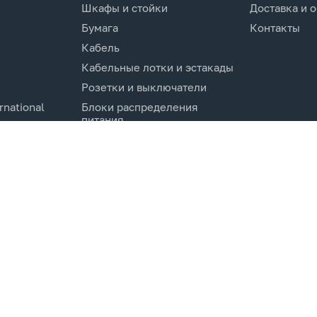
Шкафы и стойки
Доставка и 
Бумага
Контакты
Кабель
Кабельные лотки и эстакады
Розетки и выключатели
rnational
Блоки распределения
питания
Изделия для кабельной
канализации
Активное оборудование
cs.Co
Компоненты кабельных
систем
Электротехническое
оборудование и
комплектующие.
Молниезащита и заземление
Системы мониторинга и
управления
Инструменты и