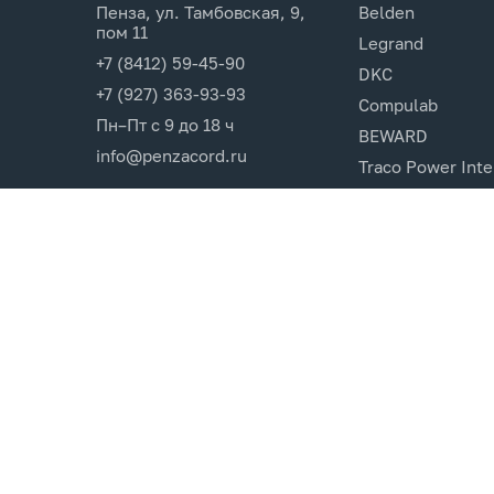
Пенза, ул. Тамбовская, 9,
Belden
пом 11
Legrand
+7 (8412) 59-45-90
DKC
+7 (927) 363-93-93
Compulab
Пн–Пт с 9 до 18 ч
BEWARD
info@penzacord.ru
Traco Power Inte
Ugreen
EPSON
Opticin
Cincon.Electroni