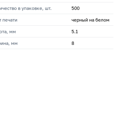
ичество в упаковке, шт.
500
т печати
черный на белом
ота, мм
5.1
ина, мм
8