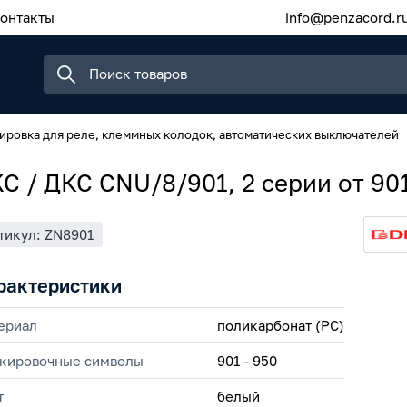
онтакты
info@penzacord.r
ировка для реле, клеммных колодок, автоматических выключателей
C / ДКС CNU/8/901, 2 серии от 90
тикул: ZN8901
рактеристики
ериал
поликарбонат (PC)
кировочные символы
901 - 950
т
белый