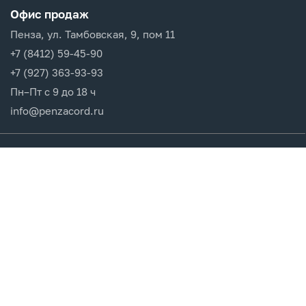
Офис продаж
Пенза, ул. Тамбовская, 9, пом 11
+7 (8412) 59-45-90
+7 (927) 363-93-93
Пн–Пт с 9 до 18 ч
info@penzacord.ru
Производители
Каталог продукции
Разделы сайта
Клиентам
Вход в кабинет
Регистрация