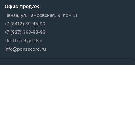
Офис продаж
Пенза, ул. Тамбовская, 9, пом 11
+7 (8412) 59-45-90
+7 (927) 363-93-93
Пн–Пт с 9 до 18 ч
info@penzacord.ru
Производители
Каталог продукции
Разделы сайта
Клиентам
Вход в кабинет
Регистрация