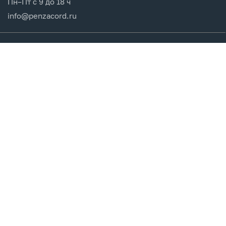
Пн–Пт с 9 до 18 ч
info@penzacord.ru
Производители
Каталог продукции
Разделы сайта
Клиентам
Вход в кабинет
Регистрация
Мои заказы
СДЕЛАНО
В EVERNET