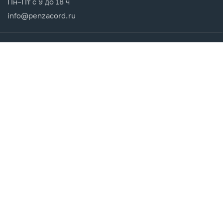
Пн–Пт с 9 до 18 ч
info@penzacord.ru
Производители
Каталог продукции
Разделы сайта
Клиентам
Вход в кабинет
Регистрация
Мои заказы
СДЕЛАНО
В EVERNET