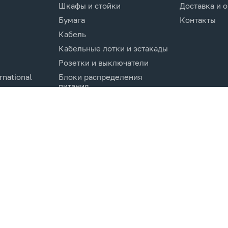
Шкафы и стойки
Доставка и 
Бумага
Контакты
Кабель
Кабельные лотки и эстакады
Розетки и выключатели
rnational
Блоки распределения
питания
Изделия для кабельной
канализации
Активное оборудование
cs.Co
Компоненты кабельных
систем
Электротехническое
оборудование и
комплектующие.
Молниезащита и заземление
Системы мониторинга и
управления
Инструменты и