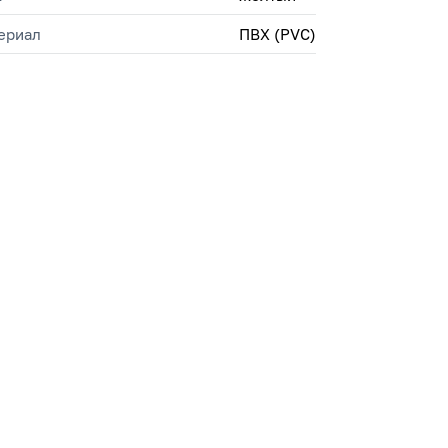
ериал
ПВХ (PVC)