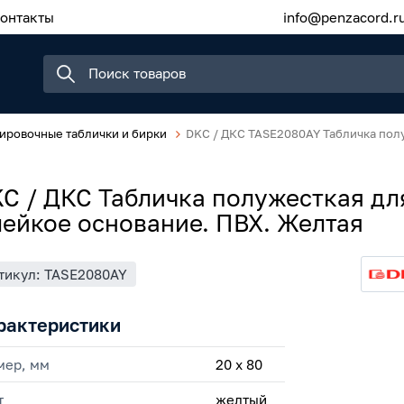
онтакты
info@penzacord.r
ировочные таблички и бирки
DKC / ДКС TASE2080AY Табличка пол
C / ДКС Табличка полужесткая дл
ейкое основание. ПВХ. Желтая
тикул: TASE2080AY
рактеристики
мер, мм
20 х 80
т
желтый