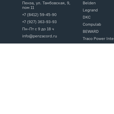
Пенза, ул. Тамбовская, 9,
Belden
пом 11
Legrand
+7 (8412) 59-45-90
DKC
+7 (927) 363-93-93
Compulab
Пн–Пт с 9 до 18 ч
BEWARD
info@penzacord.ru
Traco Power Inte
Ugreen
EPSON
Opticin
Cincon.Electroni