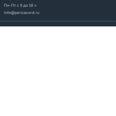
Пн–Пт с 9 до 18 ч
info@penzacord.ru
Производители
Каталог продукции
Разделы сайта
Клиентам
Вход в кабинет
Регистрация
Мои заказы
СДЕЛАНО