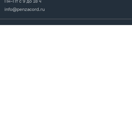
Пн–Пт с 9 до 18 ч
info@penzacord.ru
Производители
Каталог продукции
Разделы сайта
Клиентам
Вход в кабинет
Регистрация
Мои заказы
СДЕЛАНО
В EVERNET