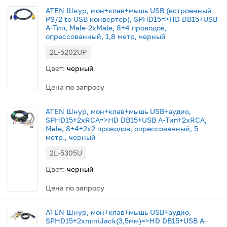
ATEN Шнур, мон+клав+мышь USB (встроенный
PS/2 to USB конвертер), SPHD15=>HD DB15+USB
A-Тип, Male-2xMale, 8+4 проводов,
опрессованный, 1,8 метр, черный
2L-5202UP
Цвет:
черный
Цена по запросу
ATEN Шнур, мон+клав+мышь USB+аудио,
SPHD15+2xRCA=>HD DB15+USB A-Тип+2xRCA,
Male, 8+4+2x2 проводов, опрессованный, 5
метр., черный
2L-5305U
Цвет:
черный
Цена по запросу
ATEN Шнур, мон+клав+мышь USB+аудио,
SPHD15+2xminiJack(3,5мм)=>HD DB15+USB A-