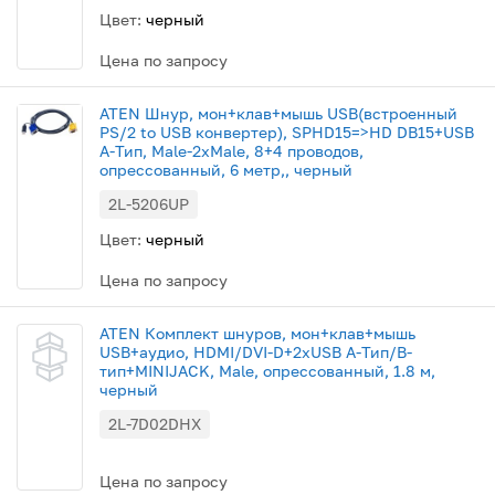
Цвет:
черный
Цена по запросу
ATEN Шнур, мон+клав+мышь USB(встроенный
PS/2 to USB конвертер), SPHD15=>HD DB15+USB
A-Тип, Male-2xMale, 8+4 проводов,
опрессованный, 6 метр,, черный
2L-5206UP
Цвет:
черный
Цена по запросу
ATEN Комплект шнуров, мон+клав+мышь
USB+аудио, HDMI/DVI-D+2xUSB A-Тип/B-
тип+MINIJACK, Male, опрессованный, 1.8 м,
черный
2L-7D02DHX
Цена по запросу