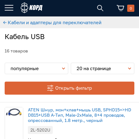
0
← Кабели и адаптеры для переключателей
Кабель USB
16 товаров
популярные
20 на странице
Открыть фильтр
ATEN Шнур, мон+клав+мышь USB, SPHD15=>HD
DB15+USB A-Тип, Male-2xMale, 8+4 проводов,
опрессованный, 1.8 метр., черный
2L-5202U