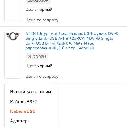
2L-5203UP
Цвет:
черный
Цена по запросу
ATEN Шнур, мон+клав+мышь USB+аудио, DVI-D
Single Link+USB A-Тип+2xRCA=>DVI-D Single
Link+USB B-Тип+2xRCA, Male-Male,
опрессованный, 1.8 метр., черный
2L-7D02U
Цвет:
черный
Цена по запросу
В этой категории
Кабель PS/2
Кабель USB
Адаптеры