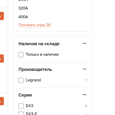
320А
ь
400А
Показать еще 26
Наличие на складе
Только в наличии
ь
Производитель
Legrand
7
Серия
ь
DX3
5
DX3-E
1