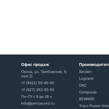
Офис продаж
Производител
Пенза, ул. Тамбовская, 9,
Belden
пом 11
Legrand
+7 (8412) 59-45-90
DKC
+7 (927) 363-93-93
Compulab
Пн–Пт с 9 до 18 ч
BEWARD
info@penzacord.ru
Traco Power Inte