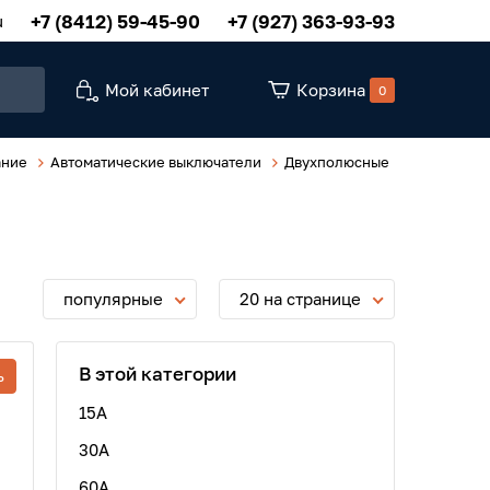
+7 (8412) 59-45-90
+7 (927) 363-93-93
u
Мой кабинет
Корзина
0
ание
Автоматические выключатели
Двухполюсные
популярные
20 на странице
В этой категории
ь
15A
30A
60A