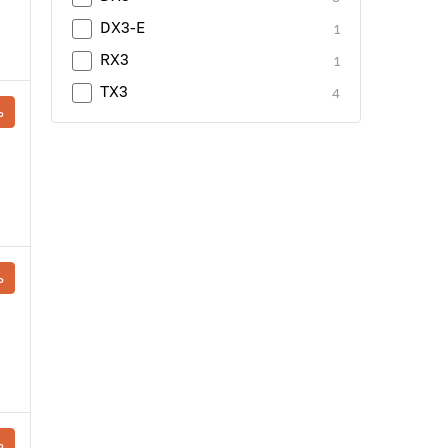
DX3-E
1
RX3
1
TX3
4
ь
ь
ь