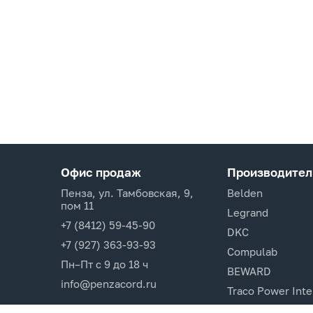
Офис продаж
Производител
Пенза, ул. Тамбовская, 9,
Belden
пом 11
Legrand
+7 (8412) 59-45-90
DKC
+7 (927) 363-93-93
Compulab
Пн–Пт с 9 до 18 ч
BEWARD
info@penzacord.ru
Traco Power Inte
Ugreen