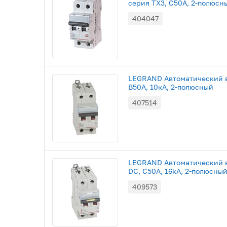
серия TX3, С50A, 2-полюсн
404047
LEGRAND Автоматический в
B50A, 10кА, 2-полюсный
407514
LEGRAND Автоматический в
DC, С50A, 16kA, 2-полюсны
409573