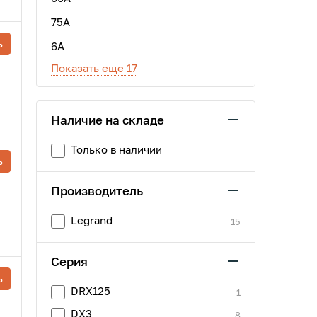
75A
ь
6А
Показать еще 17
Наличие на складе
Только в наличии
ь
Производитель
Legrand
15
Серия
ь
DRX125
1
DX3
8