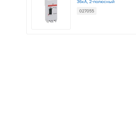
36кА, 2-полюсный
027055