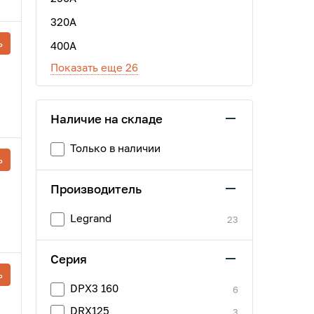
320А
ь
400А
Показать еще 26
Наличие на складе
Только в наличии
ь
Производитель
Legrand
23
Серия
ь
DPX3 160
6
DRX125
3