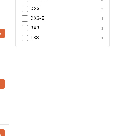
DX3
8
DX3-E
1
RX3
1
ь
TX3
4
ь
ь