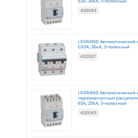
63A, 36kA, 3-полюсный
420083
LEGRAND Автоматический в
C63A, 36кА, 3-полюсный
410027
LEGRAND Автоматический 
термомагнитным расцепите
63A, 25kA, 3-полюсный
420043