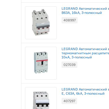
LEGRAND Автоматический в
B63A, 16kA, 3-полюсный
408997
LEGRAND Автоматический 
термомагнитным расцепите
10кА, 3-полюсный
027039
LEGRAND Автоматический в
E, С63A, 6kA, 3-полюсный
407297