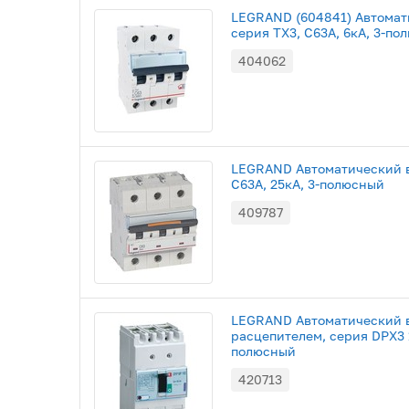
LEGRAND (604841) Автомат
серия TX3, С63A, 6кА, 3-по
404062
LEGRAND Автоматический в
C63A, 25кА, 3-полюсный
409787
LEGRAND Автоматический 
расцепителем, серия DPX3 1
полюсный
420713