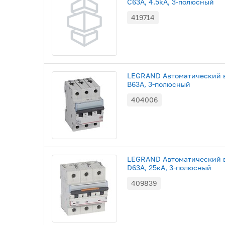
С63A, 4.5kA, 3-полюсный
419714
LEGRAND Автоматический в
B63A, 3-полюсный
404006
LEGRAND Автоматический в
D63A, 25кА, 3-полюсный
409839