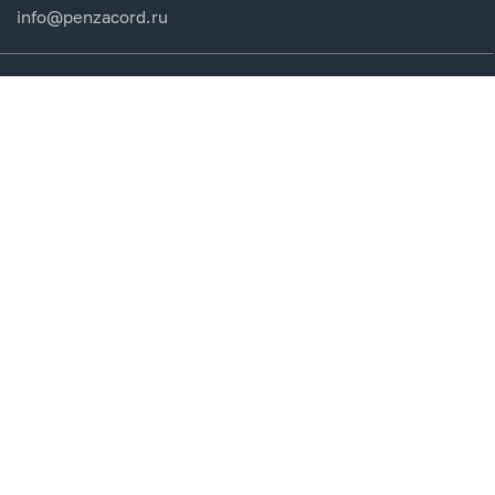
info@penzacord.ru
Производители
Каталог продукции
Разделы сайта
Клиентам
Вход в кабинет
Регистрация
Мои заказы
СДЕЛАНО
В EVERNET