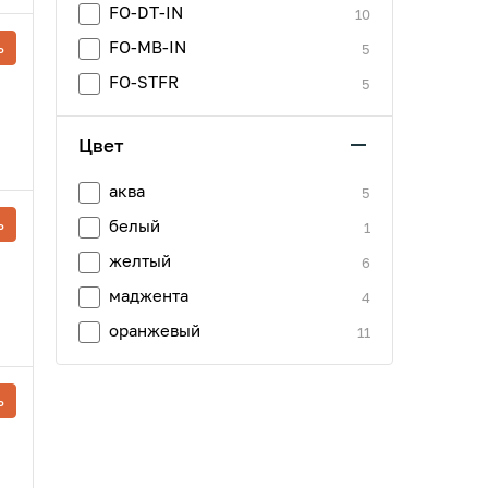
FO-DT-IN
10
ь
FO-MB-IN
5
FO-STFR
5
Цвет
аква
5
ь
белый
1
желтый
6
маджента
4
оранжевый
11
ь