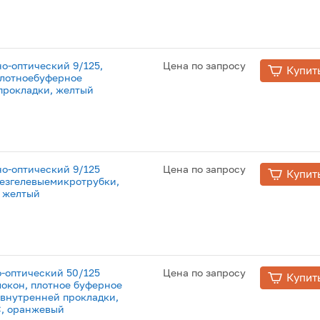
о-оптический 9/125,
Цена по запросу
Купит
плотноебуферное
прокладки, желтый
о-оптический 9/125
Цена по запросу
Купит
безгелевыемикротрубки,
, желтый
о-оптический 50/125
Цена по запросу
Купит
локон, плотное буферное
я внутренней прокладки,
°C, оранжевый