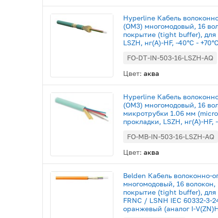
Hyperline Кабель волоконн
(OM3) многомодовый, 16 во
покрытие (tight buffer), дл
LSZH, нг(А)-HF, -40°C - +70°
FO-DT-IN-503-16-LSZH-AQ
Цвет:
аква
Hyperline Кабель волоконн
(OM3) многомодовый, 16 во
микротрубки 1.06 мм (micro
прокладки, LSZH, нг(А)-HF, -
FO-MB-IN-503-16-LSZH-AQ
Цвет:
аква
Belden Кабель волоконно-о
многомодовый, 16 волокон,
покрытие (tight buffer), дл
FRNC / LSNH IEC 60332-3-24,
оранжевый (аналог I-V(ZN)