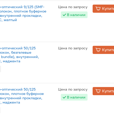
о-оптический 9/125 (SMF-
Цена по запросу
Купит
волокон, плотное буферное
В наличии
я внутренней прокладки,
°C, желтый
о-оптический 50/125
Цена по запросу
Купит
локон, безгелевые
 bundle), внутренний,
°C, маджента
о-оптический 50/125
Цена по запросу
Купит
локон, плотное буферное
В наличии
я внутренней прокладки,
°C, маджента