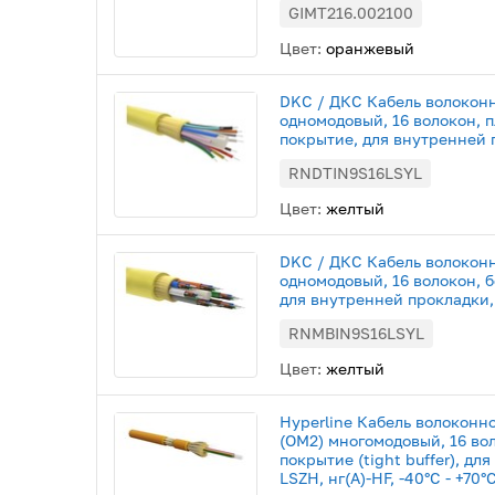
GIMT216.002100
Цвет:
оранжевый
DKC / ДКС Кабель волоконн
одномодовый, 16 волокон, 
покрытие, для внутренней 
RNDTIN9S16LSYL
Цвет:
желтый
DKC / ДКС Кабель волоконн
одномодовый, 16 волокон, 
для внутренней прокладки
RNMBIN9S16LSYL
Цвет:
желтый
Hyperline Кабель волоконн
(OM2) многомодовый, 16 во
покрытие (tight buffer), дл
LSZH, нг(А)-HF, -40°C - +70