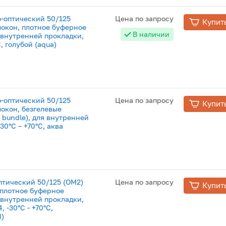
о-оптический 50/125
Цена по запросу
Купит
локон, плотное буферное
В наличии
я внутренней прокладки,
C, голубой (aqua)
о-оптический 50/125
Цена по запросу
Купит
локон, безгелевые
 bundle), для внутренней
30°C – +70°C, аква
птический 50/125 (OM2)
Цена по запросу
Купит
 плотное буферное
я внутренней прокладки,
 -30°C - +70°C,
H)