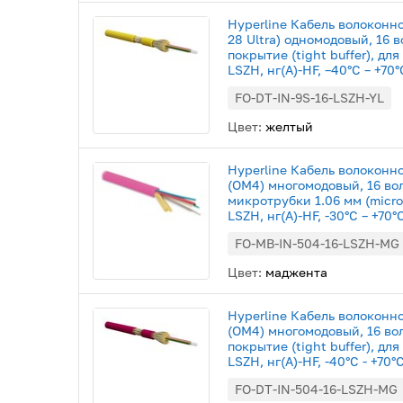
Hyperline Кабель волоконн
28 Ultra) одномодовый, 16 
покрытие (tight buffer), дл
LSZH, нг(А)-HF, –40°C – +70
FO-DT-IN-9S-16-LSZH-YL
Цвет:
желтый
Hyperline Кабель волоконн
(OM4) многомодовый, 16 во
микротрубки 1.06 мм (micro
LSZH, нг(А)-HF, -30°C – +70
FO-MB-IN-504-16-LSZH-MG
Цвет:
маджента
Hyperline Кабель волоконн
(OM4) многомодовый, 16 во
покрытие (tight buffer), дл
LSZH, нг(А)-HF, -40°C - +70
FO-DT-IN-504-16-LSZH-MG