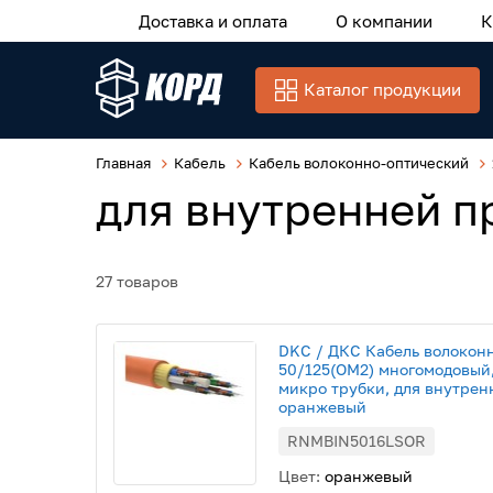
Доставка и оплата
О компании
К
Каталог продукции
Главная
Кабель
Кабель волоконно-оптический
для внутренней п
27 товаров
DKC / ДКС Кабель волокон
50/125(OM2) многомодовый,
микро трубки, для внутрен
оранжевый
RNMBIN5016LSOR
Цвет:
оранжевый