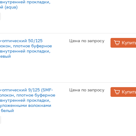
я внутренней прокладки,
ой (aqua)
о-оптический 50/125
Цена по запросу
Купит
локон, плотное буферное
я внутренней прокладки,
жевый
о-оптический 9/125 (SMF-
Цена по запросу
Купит
волокон, плотное буферное
я внутренней прокладки,
 уложенными волокнами
, белый