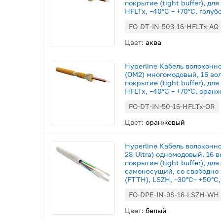
покрытие (tight buffer), дл
HFLTx, –40°C – +70°C, голуб
FO-DT-IN-503-16-HFLTx-AQ
Цвет:
аква
Hyperline Кабель волоконн
(OM2) многомодовый, 16 во
покрытие (tight buffer), дл
HFLTx, –40°C – +70°C, оран
FO-DT-IN-50-16-HFLTx-OR
Цвет:
оранжевый
Hyperline Кабель волоконн
28 Ultra) одномодовый, 16 
покрытие (tight buffer), дл
самонесущий, со свободно
(FTTH), LSZH, –30°C– +50°C
FO-DPE-IN-9S-16-LSZH-WH
Цвет:
белый