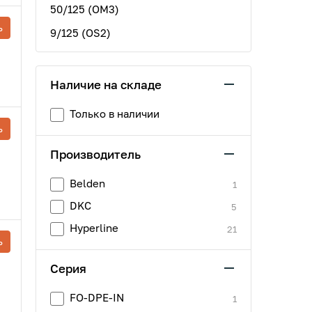
50/125 (OM3)
ь
9/125 (OS2)
Наличие на складе
Только в наличии
ь
Производитель
Belden
1
DKC
5
Hyperline
21
ь
Серия
FO-DPE-IN
1