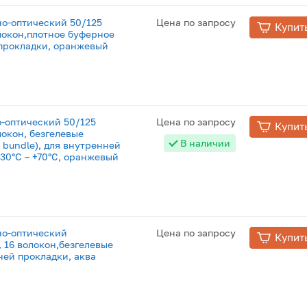
но-оптический 50/125
Цена по запросу
Купит
локон,плотное буферное
 прокладки, оранжевый
о-оптический 50/125
Цена по запросу
Купит
локон, безгелевые
В наличии
 bundle), для внутренней
-30°C – +70°C, оранжевый
но-оптический
Цена по запросу
Купит
 16 волокон,безгелевые
ней прокладки, аква