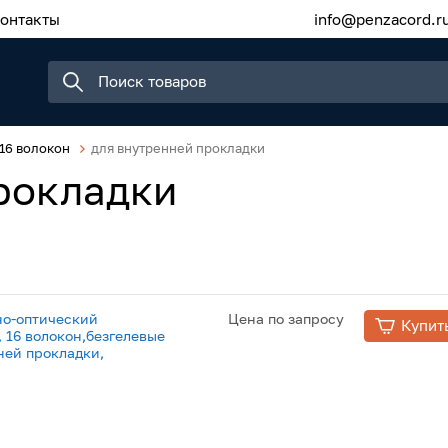
онтакты
info@penzacord.r
16 волокон
для внутренней прокладки
рокладки
но-оптический
Цена по запросу
Купит
 16 волокон,безгелевые
ней прокладки,