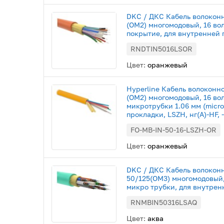
DKC / ДКС Кабель волокон
(OM2) многомодовый, 16 во
покрытие, для внутренней
RNDTIN5016LSOR
Цвет:
оранжевый
Hyperline Кабель волоконн
(OM2) многомодовый, 16 во
микротрубки 1.06 мм (micro
прокладки, LSZH, нг(А)-HF, 
FO-MB-IN-50-16-LSZH-OR
Цвет:
оранжевый
DKC / ДКС Кабель волокон
50/125(OM3) многомодовый,
микро трубки, для внутрен
RNMBIN50316LSAQ
Цвет:
аква