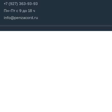
+7 (927) 363-93-93
Пн–Пт с 9 до 18 ч
info@penzacord.ru
Производители
Каталог продукции
Разделы сайта
Клиентам
Вход в кабинет
Регистрация
Мои заказы