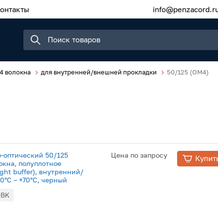
онтакты
info@penzacord.r
4 волокна
для внутренней/внешней прокладки
50/125 (OM4)
о-оптический 50/125
Цена по запросу
Купит
окна, полуплотное
ght buffer), внутренний/
40°C – +70°C, черный
-BK