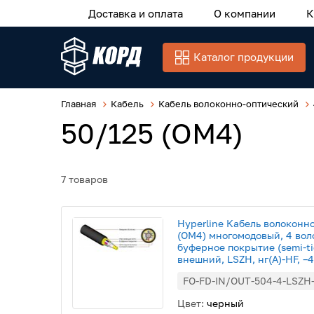
Доставка и оплата
О компании
К
Каталог продукции
Главная
Кабель
Кабель волоконно-оптический
50/125 (OM4)
7 товаров
Hyperline Кабель волоконн
(OM4) многомодовый, 4 вол
буферное покрытие (semi-ti
внешний, LSZH, нг(А)-HF, –
FO-FD-IN/OUT-504-4-LSZH
Цвет:
черный