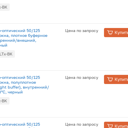
x-BK
о-оптический 50/125
Цена по запросу
Купит
окна, плотное буферное
утренний/внешний,
рный
LTx-BK
о-оптический 50/125
Цена по запросу
Купит
окна, полуплотное
ght buffer), внутренний/
0°C, черный
x-BK
о-оптический 50/125
Цена по запросу
Купит