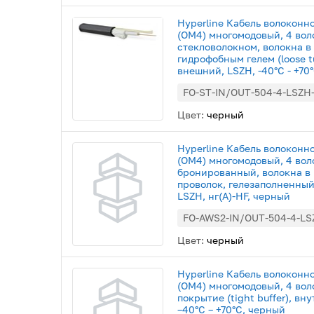
Hyperline Кабель волоконн
(OM4) многомодовый, 4 во
стекловолокном, волокна в
гидрофобным гелем (loose 
внешний, LSZH, -40°С - +70
FO-ST-IN/OUT-504-4-LSZH
Цвет:
черный
Hyperline Кабель волоконн
(OM4) многомодовый, 4 вол
бронированный, волокна в 
проволок, гелезаполненны
LSZH, нг(А)-HF, черный
FO-AWS2-IN/OUT-504-4-LS
Цвет:
черный
Hyperline Кабель волоконн
(OM4) многомодовый, 4 вол
покрытие (tight buffer), в
–40°C – +70°C, черный