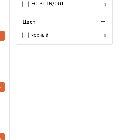
FO-ST-IN/OUT
1
Цвет
черный
ь
6
ь
ь