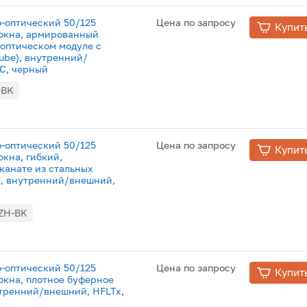
о-оптический 50/125
Цена по запросу
Купит
локна, армированный
 оптическом модуле с
tube), внутренний/
°С, черный
-BK
о-оптический 50/125
Цена по запросу
Купит
окна, гибкий,
канате из стальных
й, внутренний/внешний,
ZH-BK
о-оптический 50/125
Цена по запросу
Купит
окна, плотное буферное
нутренний/внешний, HFLTx,