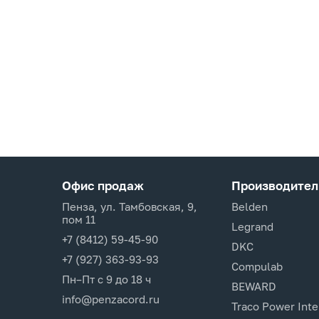
Офис продаж
Производител
Пенза, ул. Тамбовская, 9,
Belden
пом 11
Legrand
+7 (8412) 59-45-90
DKC
+7 (927) 363-93-93
Compulab
Пн–Пт с 9 до 18 ч
BEWARD
info@penzacord.ru
Traco Power Inte