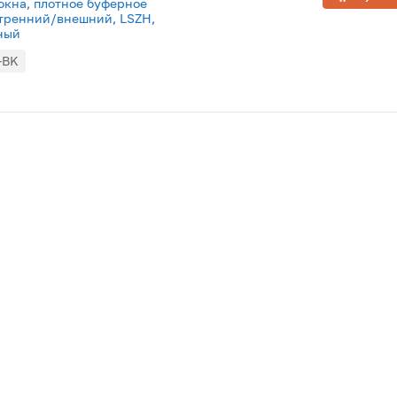
окна, плотное буферное
нутренний/внешний, LSZH,
рный
-BK