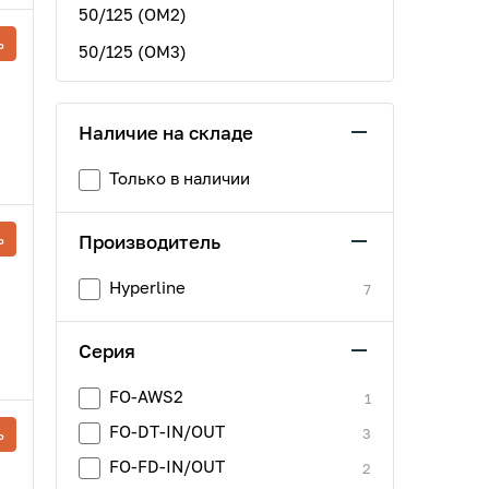
50/125 (OM2)
ь
50/125 (ОМ3)
Наличие на складе
Только в наличии
ь
Производитель
Hyperline
7
Серия
FO-AWS2
1
FO-DT-IN/OUT
ь
3
FO-FD-IN/OUT
2