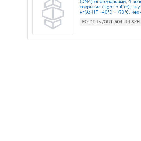
(OM4) многомодовый, 4 вол
покрытие (tight buffer), в
нг(А)-HF, –40°C – +70°C, че
FO-DT-IN/OUT-504-4-LSZH