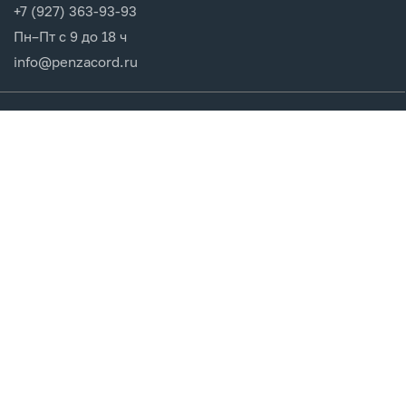
+7 (927) 363-93-93
Пн–Пт с 9 до 18 ч
info@penzacord.ru
Производители
Каталог продукции
Разделы сайта
Клиентам
Вход в кабинет
Регистрация
Мои заказы