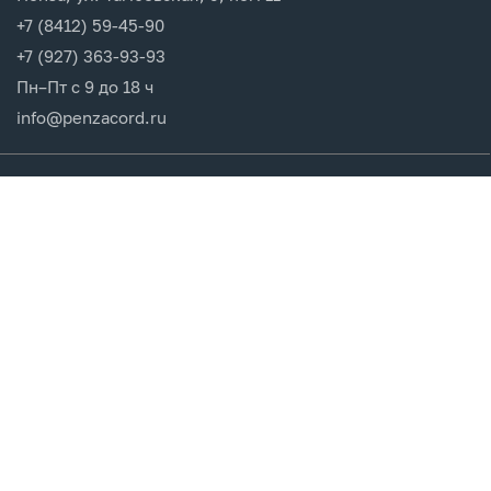
+7 (8412) 59-45-90
+7 (927) 363-93-93
Пн–Пт с 9 до 18 ч
info@penzacord.ru
Производители
Каталог продукции
Разделы сайта
Клиентам
Вход в кабинет
Регистрация
Мои заказы