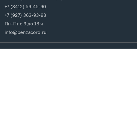
+7 (8412) 59-45-90
+7 (927) 363-93-93
Пн–Пт с 9 до 18 ч
info@penzacord.ru
Производители
Каталог продукции
Разделы сайта
Клиентам
Вход в кабинет
Регистрация
Мои заказы