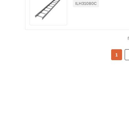
ILH31080C
1