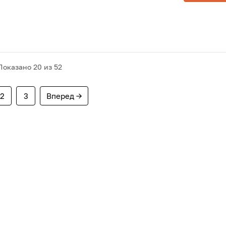
Показано
20
из 52
2
3
Вперед →