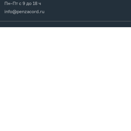
Пн–Пт с 9 до 18 ч
info@penzacord.ru
Производители
Каталог продукции
Разделы сайта
Клиентам
Вход в кабинет
Регистрация
Мои заказы
СДЕЛАНО