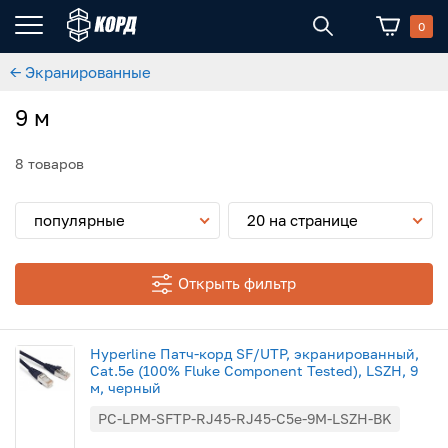
0
← Экранированные
9 м
8 товаров
популярные
20 на странице
Открыть фильтр
Hyperline Патч-корд SF/UTP, экранированный,
Cat.5e (100% Fluke Component Tested), LSZH, 9
м, черный
PC-LPM-SFTP-RJ45-RJ45-C5e-9M-LSZH-BK