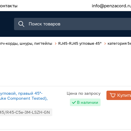
онтакты
info@penzacord.r
тч-корды, шнуры, пигтейлы
RJ45-RJ45 угловые 45°
категория 5
угловой, правый 45°-
Цена по запросу
Купит
luke Component Tested),
В наличии
45/R45-C5e-3M-LSZH-GN