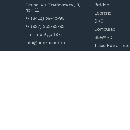
Пенза, ул. Тамбовская, 9,
Belden
пом 11
Legrand
+7 (8412) 59-45-90
DKC
+7 (927) 363-93-93
Compulab
Пн–Пт с 9 до 18 ч
BEWARD
info@penzacord.ru
Traco Power Inte
Ugreen
EPSON
Opticin
Cincon.Electroni