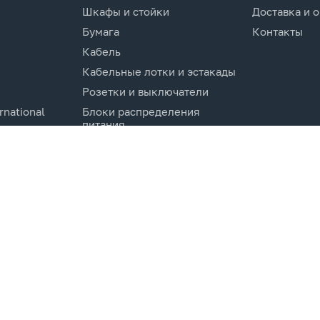
Шкафы и стойки
Доставка и 
Бумага
Контакты
Кабель
Кабельные лотки и эстакады
Розетки и выключатели
rnational
Блоки распределения
питания
Изделия для кабельной
канализации
Активное оборудование
cs.Co
Компоненты кабельных
систем
Электротехническое
оборудование и
комплектующие.
Молниезащита и заземление
Системы мониторинга и
управления