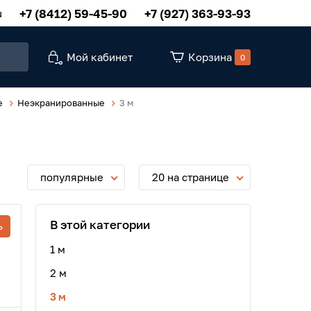
+7 (8412) 59-45-90
+7 (927) 363-93-93
u
Мой кабинет
Корзина
0
e
Неэкранированные
3 м
популярные
20 на странице
В этой категории
ь
1 м
2 м
3 м