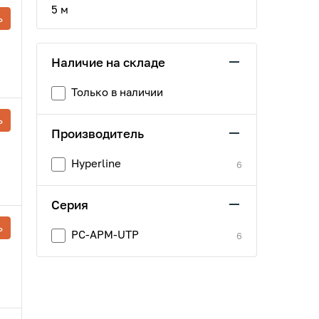
5 м
ь
Наличие на складе
Только в наличии
ь
Производитель
Hyperline
6
Серия
ь
PC-APM-UTP
6