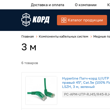
Доставка и оплата
О компании
К
Каталог продукции
Главная
Компоненты кабельных систем
Медные па
3 м
6 товаров
Hyperline Патч-корд U/UTP 
правый 45°, Cat.5e (100% F
LSZH, 3 м, зеленый
PC-APM-UTP-RJ45/R45-RJ