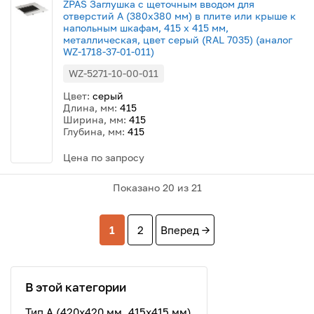
ZPAS Заглушка c щеточным вводом для
отверстий A (380x380 мм) в плите или крыше к
напольным шкафам, 415 x 415 мм,
металлическая, цвет серый (RAL 7035) (аналог
WZ-1718-37-01-011)
WZ-5271-10-00-011
Цвет:
серый
Длина, мм:
415
Ширина, мм:
415
Глубина, мм:
415
Цена по запросу
Показано
20
из 21
1
2
Вперед →
В этой категории
Тип A (420х420 мм, 415х415 мм)